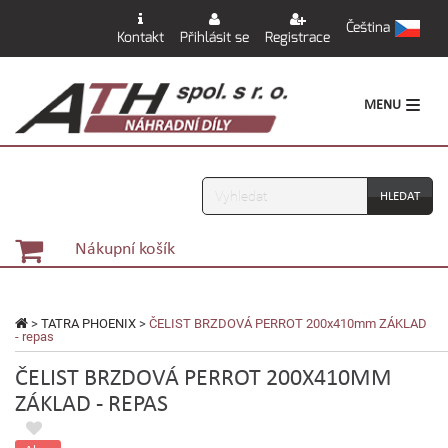
Čeština
Kontakt
Přihlásit se
Registrace
MENU
Vyhledávání
Nákupní košík
>
TATRA PHOENIX
>
ČELIST BRZDOVÁ PERROT 200x410mm ZÁKLAD
- repas
ČELIST BRZDOVÁ PERROT 200X410MM
ZÁKLAD - REPAS