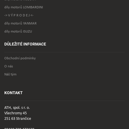
díly motorů LOMBARDINI
-> V Ý P R O D E J <-
díly motorů YANMAR
díly motorů ISUZU
DŮLEŽITÉ INFORMACE
Obchodní podmínky
O nás
Náš tým
KONTAKT
ATH, spol. s r. o.
Všechromy 45
251 63 Strančice