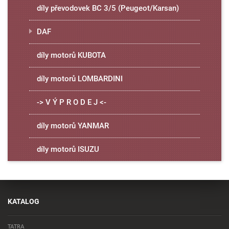
díly převodovek BC 3/5 (Peugeot/Karsan)
DAF
díly motorů KUBOTA
díly motorů LOMBARDINI
-> V Ý P R O D E J <-
díly motorů YANMAR
díly motorů ISUZU
KATALOG
TATRA