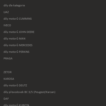
díly dle kategorie
LIAZ
díly motorů CUMMINS
IVECO
díly motorů JOHN DEERE
díly motorů MAN
díly motorů MERCEDES
díly motorů PERKINS
PRAGA
ZETOR
KAROSA
díly motorů DEUTZ
díly převodovek BC 3/5 (Peugeot/Karsan)
DAF
díly motorů KUBOTA