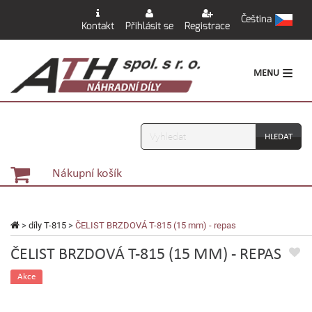
Čeština
Kontakt
Přihlásit se
Registrace
MENU
Vyhledávání
Nákupní košík
>
díly T-815
>
ČELIST BRZDOVÁ T-815 (15 mm) - repas
ČELIST BRZDOVÁ T-815 (15 MM) - REPAS
Akce