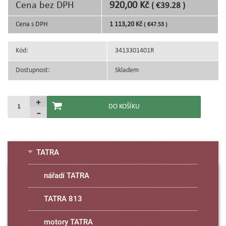
Cena bez DPH
920,00 Kč
( €39.28 )
Cena s DPH
1 113,20 Kč
( €47.53 )
Kód:
3413301401R
Dostupnost:
Skladem
TATRA
nářadí TATRA
TATRA 813
motory TATRA