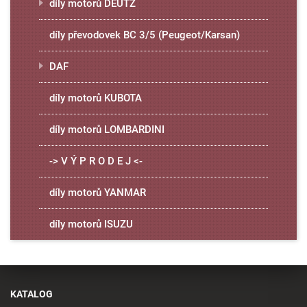
díly motorů DEUTZ
díly převodovek BC 3/5 (Peugeot/Karsan)
DAF
díly motorů KUBOTA
díly motorů LOMBARDINI
-> V Ý P R O D E J <-
díly motorů YANMAR
díly motorů ISUZU
KATALOG