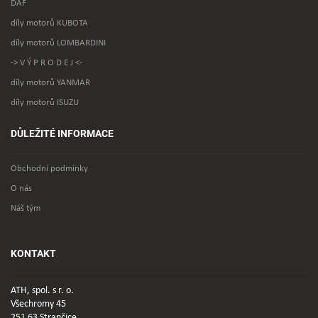
DAF
díly motorů KUBOTA
díly motorů LOMBARDINI
-> V Ý P R O D E J <-
díly motorů YANMAR
díly motorů ISUZU
DŮLEŽITÉ INFORMACE
Obchodní podmínky
O nás
Náš tým
KONTAKT
ATH, spol. s r. o.
Všechromy 45
251 63 Strančice