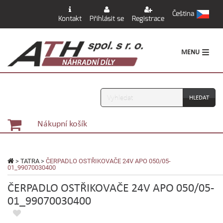
Čeština
Kontakt
Přihlásit se
Registrace
MENU
Vyhledávání
Nákupní košík
>
TATRA
>
ČERPADLO OSTŘIKOVAČE 24V APO 050/05-
01_99070030400
ČERPADLO OSTŘIKOVAČE 24V APO 050/05-
01_99070030400