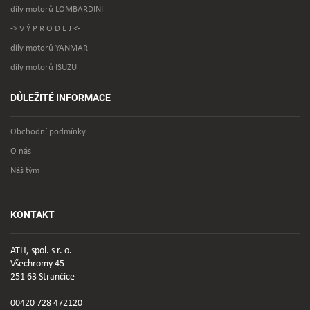
díly motorů LOMBARDINI
-> V Ý P R O D E J <-
díly motorů YANMAR
díly motorů ISUZU
DŮLEŽITÉ INFORMACE
Obchodní podmínky
O nás
Náš tým
KONTAKT
ATH, spol. s r. o.
Všechromy 45
251 63 Strančice
00420 728 472120