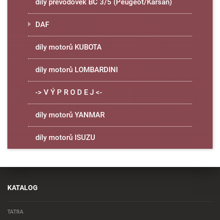
díly převodovek BC 3/5 (Peugeot/Karsan)
DAF
díly motorů KUBOTA
díly motorů LOMBARDINI
-> V Ý P R O D E J <-
díly motorů YANMAR
díly motorů ISUZU
KATALOG
TATRA