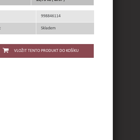
( €0.67 )
998846114
:
Skladem