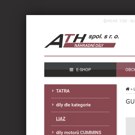
PO-PÁ 7:00 - 16
E-SHOP
OBC
>
TATRA
GU
díly dle kategorie
LIAZ
díly motorů CUMMINS