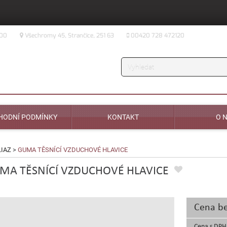
:00
Všechromy 45, Strančice, 251 63
00420 728 472120
Vyhledávání
HODNÍ PODMÍNKY
KONTAKT
O 
LIAZ
>
GUMA TĚSNÍCÍ VZDUCHOVÉ HLAVICE
MA TĚSNÍCÍ VZDUCHOVÉ HLAVICE
Cena b
Cena s DPH