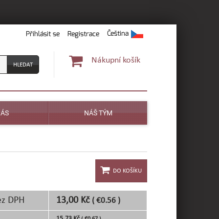
Čeština
Přihlásit se
Registrace
Nákupní košík
NÁS
NÁŠ TÝM
ez DPH
13,00 Kč
( €0.56 )
15,73 Kč