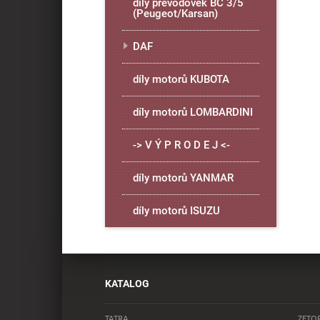
díly převodovek BC 3/5
(Peugeot/Karsan)
DAF
díly motorů KUBOTA
díly motorů LOMBARDINI
-> V Ý P R O D E J <-
díly motorů YANMAR
díly motorů ISUZU
KATALOG
TATRA
ZETO