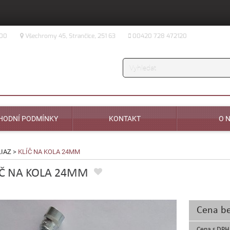
:00
Všechromy 45, Strančice, 251 63
00420 728 472120
Vyhledávání
HODNÍ PODMÍNKY
KONTAKT
O 
LIAZ
>
KLÍČ NA KOLA 24MM
ÍČ NA KOLA 24MM
Cena b
Cena s DPH