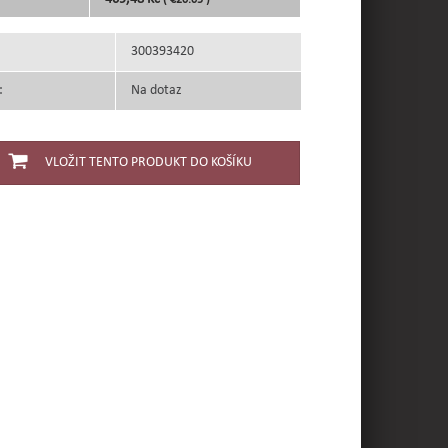
( €20.05 )
300393420
:
Na dotaz