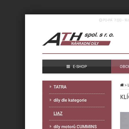
PO-PÁ 7:00 - 16
E-SHOP
OBC
>
TATRA
KL
díly dle kategorie
LIAZ
díly motorů CUMMINS