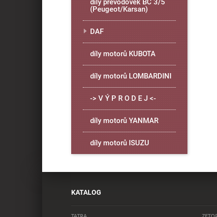
díly převodovek BC 3/5
(Peugeot/Karsan)
DAF
díly motorů KUBOTA
díly motorů LOMBARDINI
-> V Ý P R O D E J <-
díly motorů YANMAR
díly motorů ISUZU
KATALOG
TATRA
ZETO