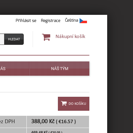
Čeština
Přihlásit se
Registrace
Nákupní košík
NÁS
NÁŠ TÝM
ez DPH
388,00 Kč
( €16.57 )
469,48 Kč