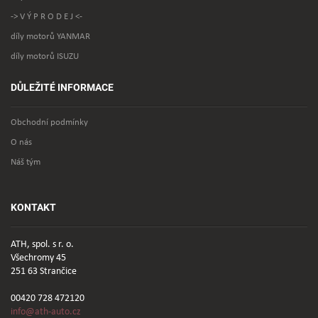
-> V Ý P R O D E J <-
díly motorů YANMAR
díly motorů ISUZU
DŮLEŽITÉ INFORMACE
Obchodní podmínky
O nás
Náš tým
KONTAKT
ATH, spol. s r. o.
Všechromy 45
251 63 Strančice
00420 728 472120
info@ath-auto.cz