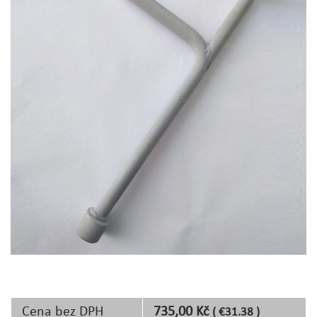
Cena bez DPH
735,00 Kč
( €31.38 )