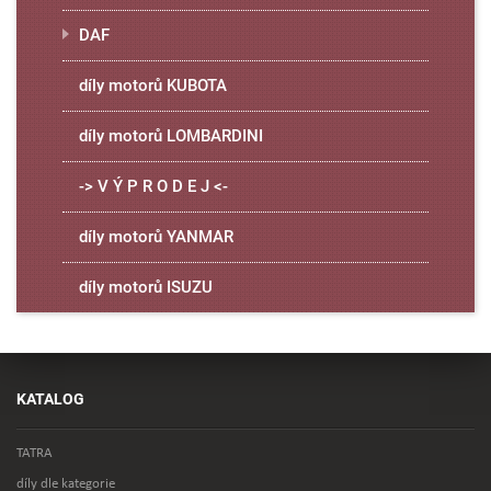
DAF
díly motorů KUBOTA
díly motorů LOMBARDINI
-> V Ý P R O D E J <-
díly motorů YANMAR
díly motorů ISUZU
KATALOG
TATRA
díly dle kategorie