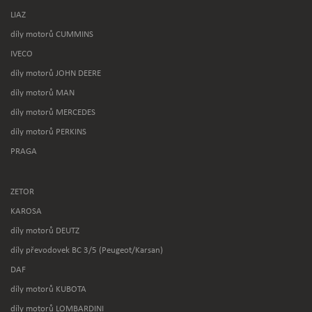
LIAZ
díly motorů CUMMINS
IVECO
díly motorů JOHN DEERE
díly motorů MAN
díly motorů MERCEDES
díly motorů PERKINS
PRAGA
ZETOR
KAROSA
díly motorů DEUTZ
díly převodovek BC 3/5 (Peugeot/Karsan)
DAF
díly motorů KUBOTA
díly motorů LOMBARDINI