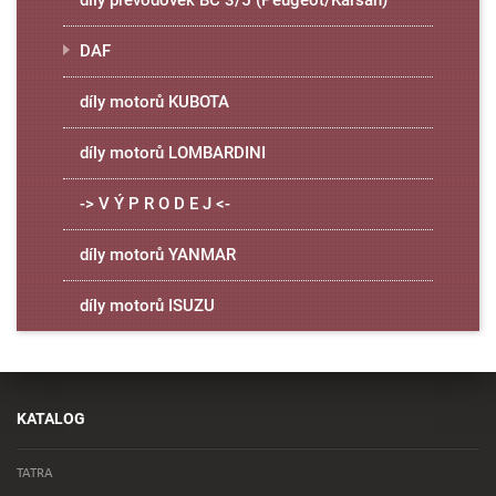
díly převodovek BC 3/5 (Peugeot/Karsan)
DAF
díly motorů KUBOTA
díly motorů LOMBARDINI
-> V Ý P R O D E J <-
díly motorů YANMAR
díly motorů ISUZU
KATALOG
TATRA