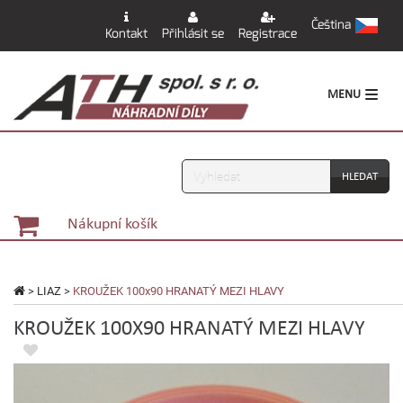
Čeština
Kontakt
Přihlásit se
Registrace
MENU
Vyhledávání
Nákupní košík
>
LIAZ
>
KROUŽEK 100x90 HRANATÝ MEZI HLAVY
KROUŽEK 100X90 HRANATÝ MEZI HLAVY