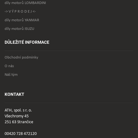
díly motorů LOMBARDINI
-> V Ý P R O D E J <-
díly motorů YANMAR
díly motorů ISUZU
DŮLEŽITÉ INFORMACE
Obchodní podmínky
O nás
Náš tým
KONTAKT
ATH, spol. s r. o.
Všechromy 45
251 63 Strančice
00420 728 472120