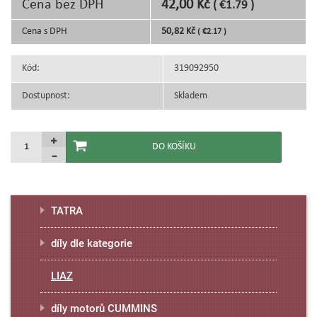
Cena bez DPH
42,00 Kč
( €1.79 )
Cena s DPH
50,82 Kč
( €2.17 )
Kód:
319092950
Dostupnost:
Skladem
TATRA
díly dle kategorie
LIAZ
díly motorů CUMMINS