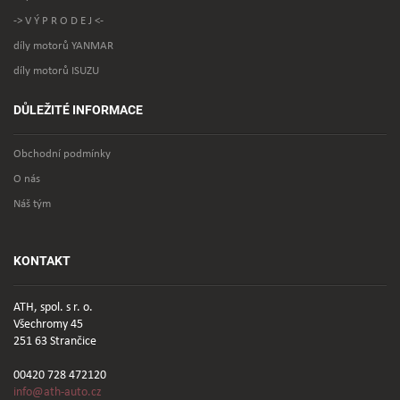
-> V Ý P R O D E J <-
díly motorů YANMAR
díly motorů ISUZU
DŮLEŽITÉ INFORMACE
Obchodní podmínky
O nás
Náš tým
KONTAKT
ATH, spol. s r. o.
Všechromy 45
251 63 Strančice
00420 728 472120
info@ath-auto.cz