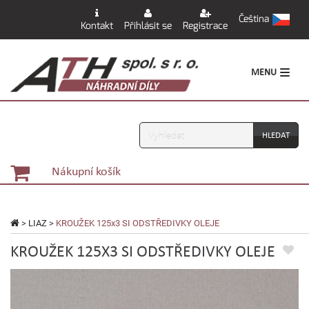
Čeština
Kontakt
Přihlásit se
Registrace
MENU
Vyhledávání
Nákupní košík
>
LIAZ
>
KROUŽEK 125x3 SI ODSTŘEDIVKY OLEJE
KROUŽEK 125X3 SI ODSTŘEDIVKY OLEJE