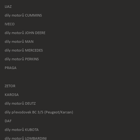
LIAZ
díly motorů CUMMINS
IVECO
díly motorů JOHN DEERE
díly motorů MAN
díly motorů MERCEDES
díly motorů PERKINS
PRAGA
ZETOR
KAROSA
díly motorů DEUTZ
díly převodovek BC 3/5 (Peugeot/Karsan)
DAF
díly motorů KUBOTA
díly motorů LOMBARDINI