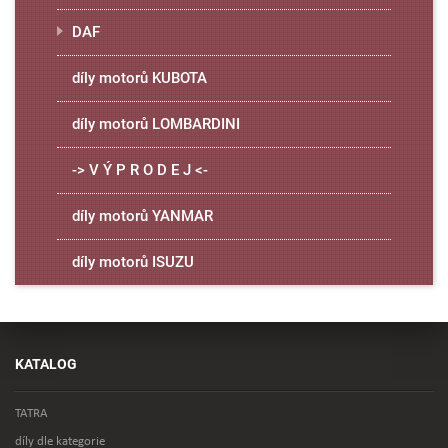
DAF
díly motorů KUBOTA
díly motorů LOMBARDINI
-> V Ý P R O D E J <-
díly motorů YANMAR
díly motorů ISUZU
KATALOG
TATRA
díly dle kategorie