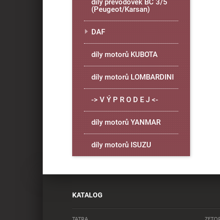
díly převodovek BC 3/5
(Peugeot/Karsan)
DAF
díly motorů KUBOTA
díly motorů LOMBARDINI
-> V Ý P R O D E J <-
díly motorů YANMAR
díly motorů ISUZU
KATALOG
TATRA
ZETO