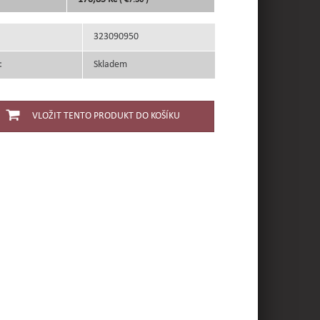
( €7.30 )
323090950
:
Skladem