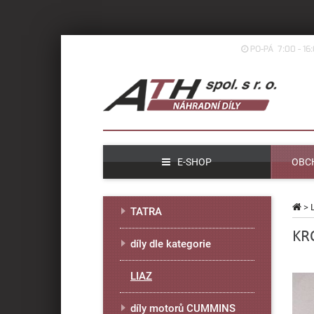
PO-PÁ 7:00 - 16
E-SHOP
OBC
>
TATRA
KR
díly dle kategorie
LIAZ
díly motorů CUMMINS