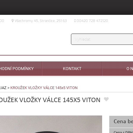
:00
Všechromy 45, Strančice, 251 63
00420 728 472120
Vyhledávání
HODNÍ PODMÍNKY
KONTAKT
O 
LIAZ
>
KROUŽEK VLOŽKY VÁLCE 145x5 VITON
OUŽEK VLOŽKY VÁLCE 145X5 VITON
Cena b
Cena s DPH