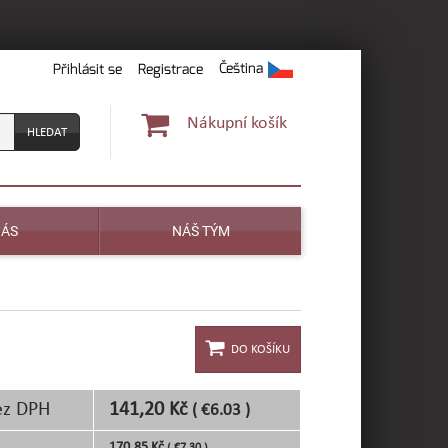
Čeština
Přihlásit se
Registrace
Nákupní košík
NÁS
NÁŠ TÝM
ez DPH
141,20 Kč
( €6.03 )
170,85 Kč