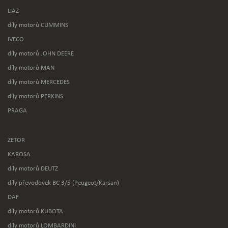
LIAZ
díly motorů CUMMINS
IVECO
díly motorů JOHN DEERE
díly motorů MAN
díly motorů MERCEDES
díly motorů PERKINS
PRAGA
ZETOR
KAROSA
díly motorů DEUTZ
díly převodovek BC 3/5 (Peugeot/Karsan)
DAF
díly motorů KUBOTA
díly motorů LOMBARDINI