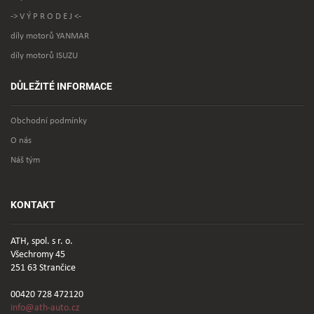
-> V Ý P R O D E J <-
díly motorů YANMAR
díly motorů ISUZU
DŮLEŽITÉ INFORMACE
Obchodní podmínky
O nás
Náš tým
KONTAKT
ATH, spol. s r. o.
Všechromy 45
251 63 Strančice
00420 728 472120
info@ath-auto.cz