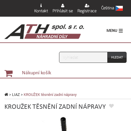
Čeština
Kontakt
Přihlásit se
Registrace
MENU
Vyhledávání
Nákupní košík
>
LIAZ
>
KROUŽEK těsnění zadní nápravy
KROUŽEK TĚSNĚNÍ ZADNÍ NÁPRAVY