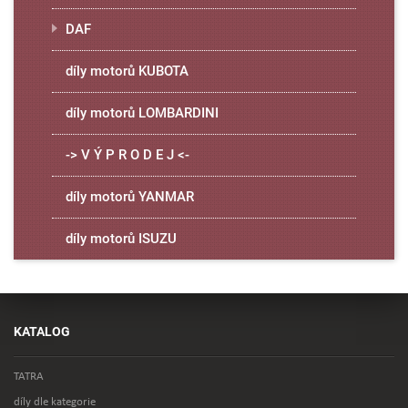
DAF
díly motorů KUBOTA
díly motorů LOMBARDINI
-> V Ý P R O D E J <-
díly motorů YANMAR
díly motorů ISUZU
KATALOG
TATRA
díly dle kategorie