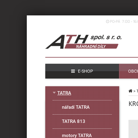
PO-PÁ 7:00 - 16
E-SHOP
OBC
>
TATRA
KRO
nářadí TATRA
TATRA 813
motory TATRA