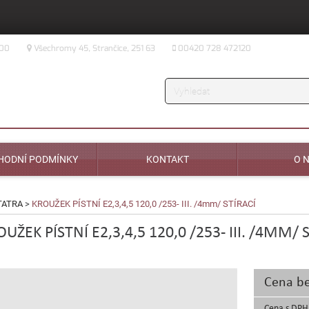
:00
Všechromy 45, Strančice, 251 63
00420 728 472120
Vyhledávání
HODNÍ PODMÍNKY
KONTAKT
O 
TATRA
>
KROUŽEK PÍSTNÍ E2,3,4,5 120,0 /253- III. /4mm/ STÍRACÍ
UŽEK PÍSTNÍ E2,3,4,5 120,0 /253- III. /4MM/ 
Cena b
Cena s DPH