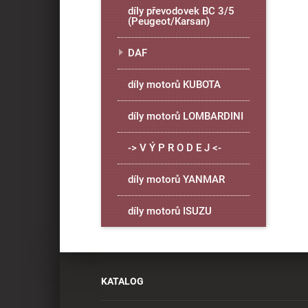
díly převodovek BC 3/5
(Peugeot/Karsan)
DAF
díly motorů KUBOTA
díly motorů LOMBARDINI
-> V Ý P R O D E J <-
díly motorů YANMAR
díly motorů ISUZU
KATALOG