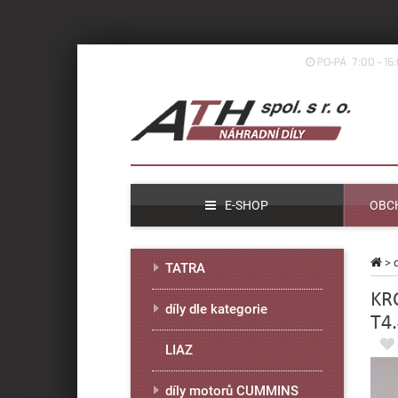
PO-PÁ 7:00 - 16
E-SHOP
OBC
>
TATRA
KR
díly dle kategorie
T4.
LIAZ
díly motorů CUMMINS