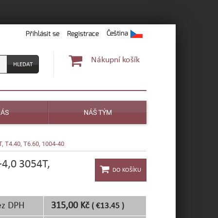
Čeština
Přihlásit se
Registrace
Nákupní košík
NÁS
NÁŠ TÝM
 T4.40, T6.60, 1004-40
4,0 3054T,
ez DPH
315,00 Kč
( €13.45 )