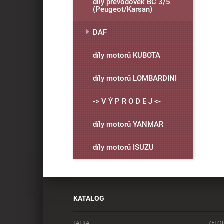
díly převodovek BC 3/5
(Peugeot/Karsan)
DAF
díly motorů KUBOTA
díly motorů LOMBARDINI
-> V Ý P R O D E J <-
díly motorů YANMAR
díly motorů ISUZU
KATALOG
TATRA
ZETO