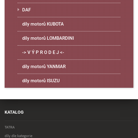
DAF
díly motorů KUBOTA
díly motorů LOMBARDINI
-> V Ý P R O D E J <-
díly motorů YANMAR
díly motorů ISUZU
KATALOG
TATRA
díly dle kategorie