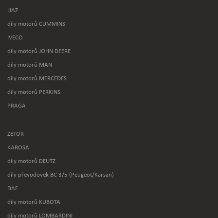
LIAZ
díly motorů CUMMINS
IVECO
díly motorů JOHN DEERE
díly motorů MAN
díly motorů MERCEDES
díly motorů PERKINS
PRAGA
ZETOR
KAROSA
díly motorů DEUTZ
díly převodovek BC 3/5 (Peugeot/Karsan)
DAF
díly motorů KUBOTA
díly motorů LOMBARDINI