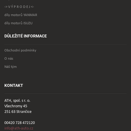
-> V Ý P R O D E J <-
díly motorů YANMAR
díly motorů ISUZU
DŮLEŽITÉ INFORMACE
Obchodní podmínky
O nás
Náš tým
KONTAKT
ATH, spol. s r. o.
Všechromy 45
251 63 Strančice
00420 728 472120
info@ath-auto.cz