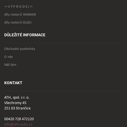
-> V Ý P R O D E J <-
díly motorů YANMAR
díly motorů ISUZU
DŮLEŽITÉ INFORMACE
Obchodní podmínky
O nás
Náš tým
KONTAKT
ATH, spol. s r. o.
Všechromy 45
251 63 Strančice
00420 728 472120
info@ath-auto.cz