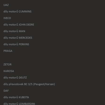
LIAZ
díly motorů CUMMINS
IVECO
díly motorů JOHN DEERE
díly motorů MAN
díly motorů MERCEDES
díly motorů PERKINS
PRAGA
ZETOR
KAROSA
díly motorů DEUTZ
díly převodovek BC 3/5 (Peugeot/Karsan)
DAF
díly motorů KUBOTA
díly motorů LOMBARDINI