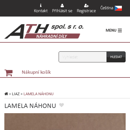
Čeština
Kontakt
Přihlásit se
Registrace
MENU
Vyhledávání
Nákupní košík
>
LIAZ
>
LAMELA NÁHONU
LAMELA NÁHONU