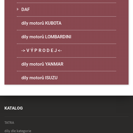
DAF
díly motorů KUBOTA
díly motorů LOMBARDINI
-> V Ý P R O D E J <-
díly motorů YANMAR
díly motorů ISUZU
KATALOG
TATRA
díly dle kategorie