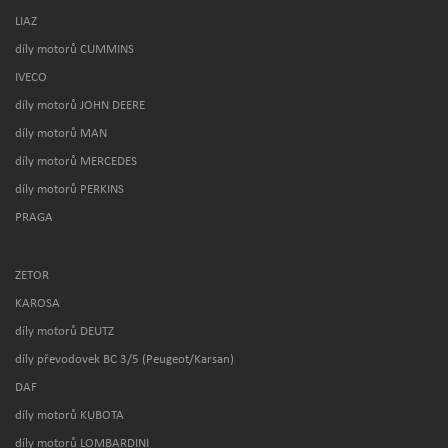
LIAZ
díly motorů CUMMINS
IVECO
díly motorů JOHN DEERE
díly motorů MAN
díly motorů MERCEDES
díly motorů PERKINS
PRAGA
ZETOR
KAROSA
díly motorů DEUTZ
díly převodovek BC 3/5 (Peugeot/Karsan)
DAF
díly motorů KUBOTA
díly motorů LOMBARDINI