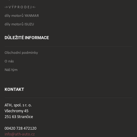
-> V Ý P R O D E J <-
díly motorů YANMAR
díly motorů ISUZU
DŮLEŽITÉ INFORMACE
Obchodní podmínky
O nás
Náš tým
KONTAKT
ATH, spol. s r. o.
Všechromy 45
251 63 Strančice
00420 728 472120
info@ath-auto.cz