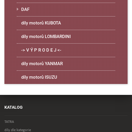
DAF
díly motorů KUBOTA
díly motorů LOMBARDINI
-> V Ý P R O D E J <-
díly motorů YANMAR
díly motorů ISUZU
KATALOG
TATRA
díly dle kategorie