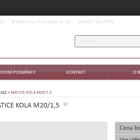
:00
Všechromy 45, Strančice, 251 63
00420 728 472120
Vyhledávání
HODNÍ PODMÍNKY
KONTAKT
O 
LIAZ
>
MATICE KOLA M20/1,5
TICE KOLA M20/1,5
Cena b
Cena s DPH