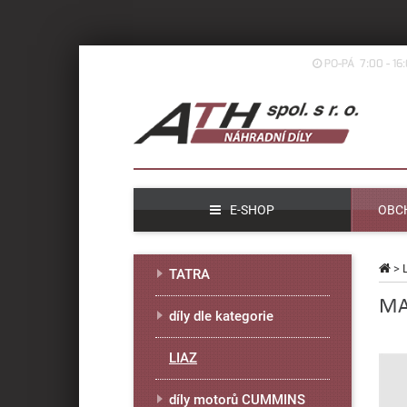
PO-PÁ 7:00 - 16
E-SHOP
OBC
>
TATRA
MA
díly dle kategorie
LIAZ
díly motorů CUMMINS