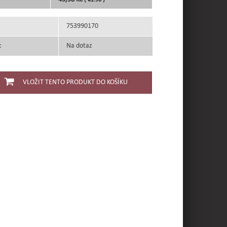
( €1.96 )
753990170
:
Na dotaz