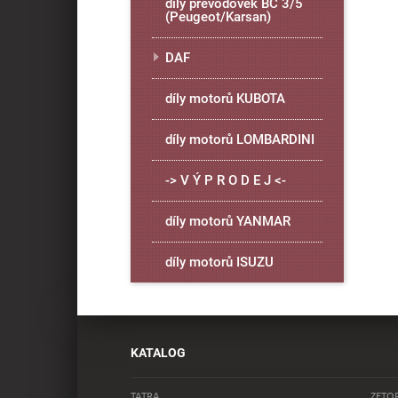
díly převodovek BC 3/5
(Peugeot/Karsan)
DAF
díly motorů KUBOTA
díly motorů LOMBARDINI
-> V Ý P R O D E J <-
díly motorů YANMAR
díly motorů ISUZU
KATALOG
TATRA
ZETO