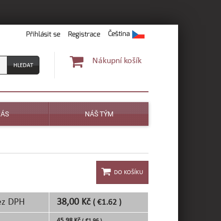
Čeština
Přihlásit se
Registrace
Nákupní košík
NÁS
NÁŠ TÝM
ez DPH
38,00 Kč
( €1.62 )
45,98 Kč