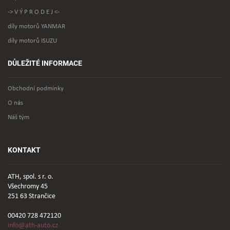
-> V Ý P R O D E J <-
díly motorů YANMAR
díly motorů ISUZU
DŮLEŽITÉ INFORMACE
Obchodní podmínky
O nás
Náš tým
KONTAKT
ATH, spol. s r. o.
Všechromy 45
251 63 Strančice
00420 728 472120
info@ath-auto.cz