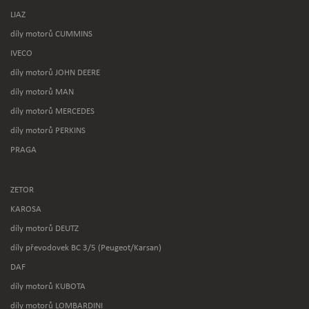
LIAZ
díly motorů CUMMINS
IVECO
díly motorů JOHN DEERE
díly motorů MAN
díly motorů MERCEDES
díly motorů PERKINS
PRAGA
ZETOR
KAROSA
díly motorů DEUTZ
díly převodovek BC 3/5 (Peugeot/Karsan)
DAF
díly motorů KUBOTA
díly motorů LOMBARDINI