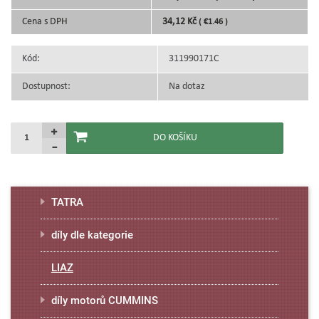
Cena s DPH
34,12 Kč
( €1.46 )
Kód:
311990171C
Dostupnost:
Na dotaz
TATRA
díly dle kategorie
LIAZ
díly motorů CUMMINS