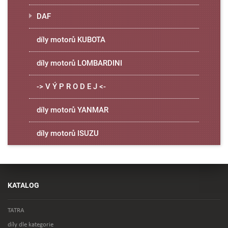
DAF
díly motorů KUBOTA
díly motorů LOMBARDINI
-> V Ý P R O D E J <-
díly motorů YANMAR
díly motorů ISUZU
KATALOG
TATRA
díly dle kategorie