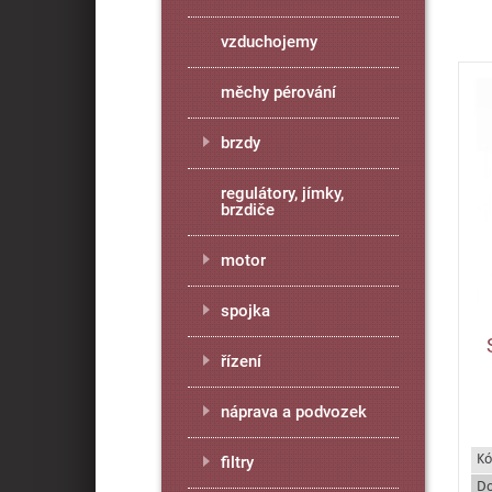
vzduchojemy
měchy pérování
brzdy
regulátory, jímky,
brzdiče
motor
spojka
řízení
náprava a podvozek
Kó
filtry
Do