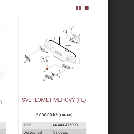
SVĚTLOMET MLHOVÝ (FL)
O.
2 030,00 Kč
(€86.68)
Kód:
443400476000
Dostupnost:
Na dotaz