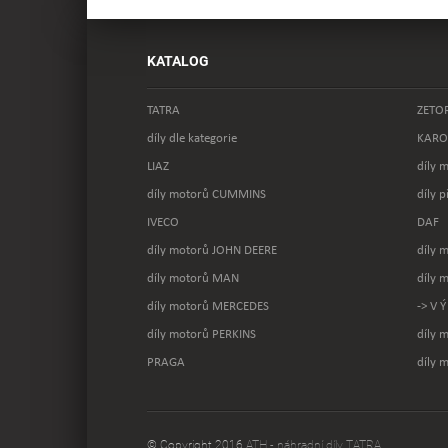
KATALOG
TATRA
ZETO
díly dle kategorie
KARO
LIAZ
díly 
díly motorů CUMMINS
díly 
IVECO
DAF
díly motorů JOHN DEERE
díly 
díly motorů MAN
díly 
díly motorů MERCEDES
-> V Ý
díly motorů PERKINS
díly
PRAGA
díly 
© Copyright 2016
ATH - náhradní díly TATRA