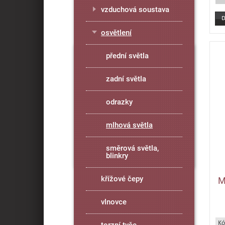
vzduchová soustava
osvětlení
přední světla
zadní světla
odrazky
mlhová světla
směrová světla,
blinkry
křížové čepy
M
vlnovce
Kó