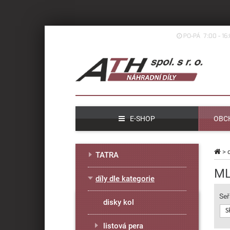
PO-PÁ 7:00 - 16
E-SHOP
OBC
>
TATRA
ML
díly dle kategorie
Seř
disky kol
S
listová pera