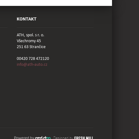
KONTAKT
ATH, spol. s r. o.
Všechromy 45
251 63 Strančice
00420 728 472120
info@ath-auto.cz
Powered by
Designed by