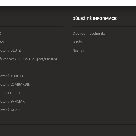
DŮLEŽITÉ INFORMACE
R
Obchodní podmínky
SA
O nás
motorů DEUTZ
Náš tým
převodovek BC 3/5 (Peugeot/Karsan)
motorů KUBOTA
motorů LOMBARDINI
 P R O D E J <-
 motorů YANMAR
motorů ISUZU