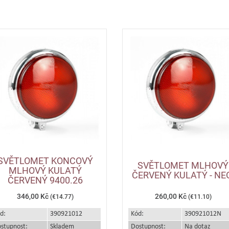
SVĚTLOMET KONCOVÝ
SVĚTLOMET MLHOVÝ
MLHOVÝ KULATÝ
ČERVENÝ KULATÝ - NE
ČERVENÝ 9400.26
346,00 Kč
260,00 Kč
(€14.77)
(€11.10)
d:
390921012
Kód:
390921012N
stupnost:
Skladem
Dostupnost:
Na dotaz