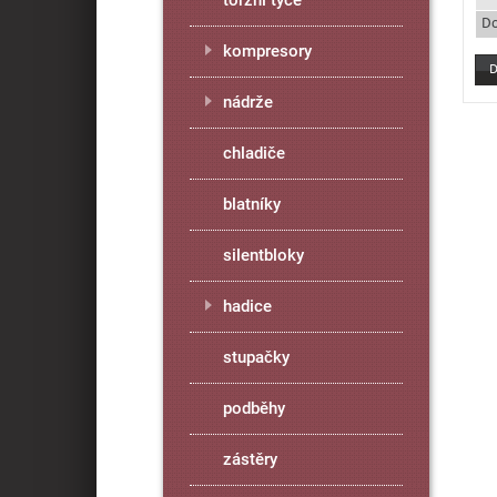
torzní tyče
Do
kompresory
nádrže
chladiče
blatníky
silentbloky
hadice
stupačky
podběhy
zástěry