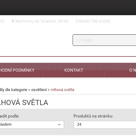
:00
Všechromy 45, Strančice, 251 63
00420 728 472120
Vyhledávání
HODNÍ PODMÍNKY
KONTAKT
O 
díly dle kategorie
>
osvětlení
>
mlhová světla
HOVÁ SVĚTLA
adit podle:
Produktů na stránku:
kladem
24