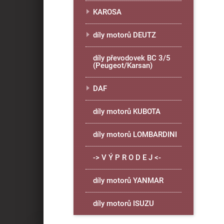
KAROSA
díly motorů DEUTZ
díly převodovek BC 3/5
(Peugeot/Karsan)
DAF
díly motorů KUBOTA
díly motorů LOMBARDINI
-> V Ý P R O D E J <-
díly motorů YANMAR
díly motorů ISUZU