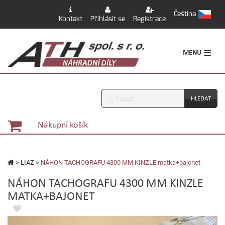
Čeština
Kontakt
Přihlásit se
Registrace
MENU
Vyhledávání
Nákupní košík
>
LIAZ
>
NÁHON TACHOGRAFU 4300 MM KINZLE matka+bajonet
NÁHON TACHOGRAFU 4300 MM KINZLE
MATKA+BAJONET