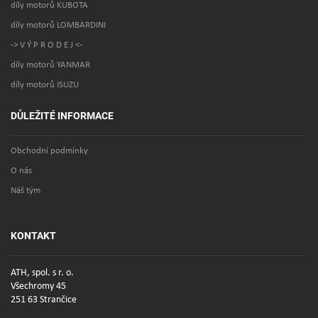
díly motorů KUBOTA
díly motorů LOMBARDINI
-> V Ý P R O D E J <-
díly motorů YANMAR
díly motorů ISUZU
DŮLEŽITÉ INFORMACE
Obchodní podmínky
O nás
Náš tým
KONTAKT
ATH, spol. s r. o.
Všechromy 45
251 63 Strančice