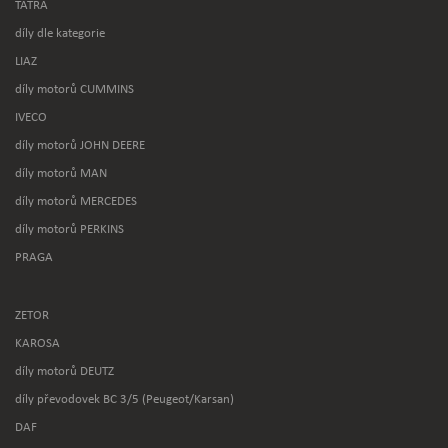
TATRA
díly dle kategorie
LIAZ
díly motorů CUMMINS
IVECO
díly motorů JOHN DEERE
díly motorů MAN
díly motorů MERCEDES
díly motorů PERKINS
PRAGA
ZETOR
KAROSA
díly motorů DEUTZ
díly převodovek BC 3/5 (Peugeot/Karsan)
DAF