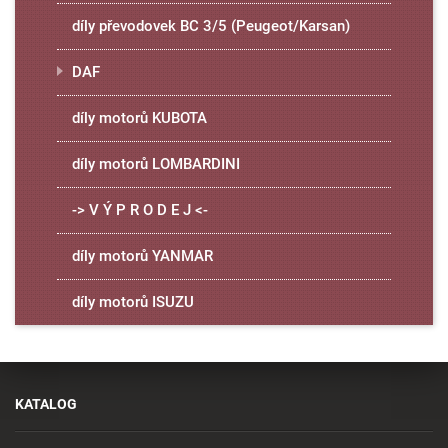
díly převodovek BC 3/5 (Peugeot/Karsan)
DAF
díly motorů KUBOTA
díly motorů LOMBARDINI
-> V Ý P R O D E J <-
díly motorů YANMAR
díly motorů ISUZU
KATALOG