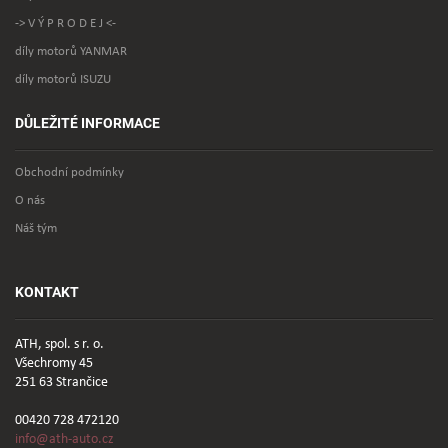
-> V Ý P R O D E J <-
díly motorů YANMAR
díly motorů ISUZU
DŮLEŽITÉ INFORMACE
Obchodní podmínky
O nás
Náš tým
KONTAKT
ATH, spol. s r. o.
Všechromy 45
251 63 Strančice
00420 728 472120
info@ath-auto.cz