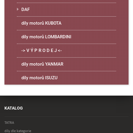
DAF
díly motorů KUBOTA
díly motorů LOMBARDINI
-> V Ý P R O D E J <-
díly motorů YANMAR
díly motorů ISUZU
KATALOG
TATRA
díly dle kategorie