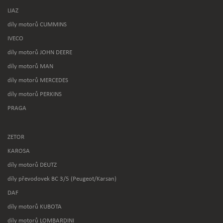
LIAZ
díly motorů CUMMINS
IVECO
díly motorů JOHN DEERE
díly motorů MAN
díly motorů MERCEDES
díly motorů PERKINS
PRAGA
ZETOR
KAROSA
díly motorů DEUTZ
díly převodovek BC 3/5 (Peugeot/Karsan)
DAF
díly motorů KUBOTA
díly motorů LOMBARDINI