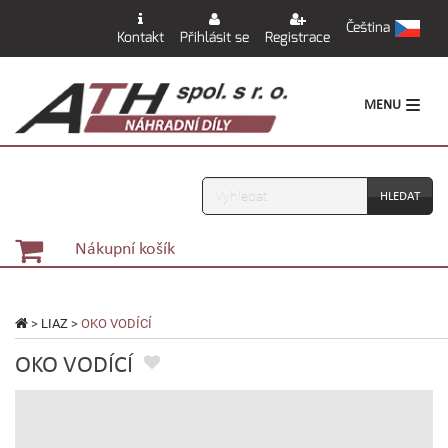
Čeština
Kontakt
Přihlásit se
Registrace
MENU
Vyhledávání
Nákupní košík
>
LIAZ
>
OKO VODÍCÍ
OKO VODÍCÍ