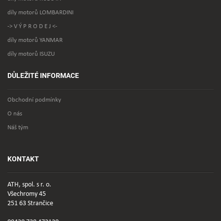
díly motorů LOMBARDINI
-> V Ý P R O D E J <-
díly motorů YANMAR
díly motorů ISUZU
DŮLEŽITÉ INFORMACE
Obchodní podmínky
O nás
Náš tým
KONTAKT
ATH, spol. s r. o.
Všechromy 45
251 63 Strančice