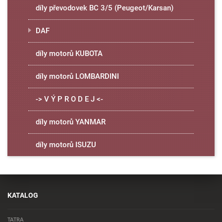
díly převodovek BC 3/5 (Peugeot/Karsan)
DAF
díly motorů KUBOTA
díly motorů LOMBARDINI
-> V Ý P R O D E J <-
díly motorů YANMAR
díly motorů ISUZU
KATALOG
TATRA