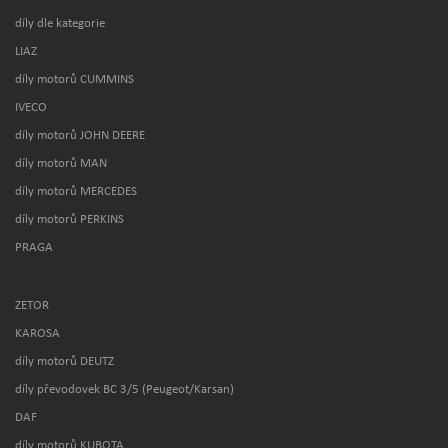
díly dle kategorie
LIAZ
díly motorů CUMMINS
IVECO
díly motorů JOHN DEERE
díly motorů MAN
díly motorů MERCEDES
díly motorů PERKINS
PRAGA
ZETOR
KAROSA
díly motorů DEUTZ
díly převodovek BC 3/5 (Peugeot/Karsan)
DAF
díly motorů KUBOTA