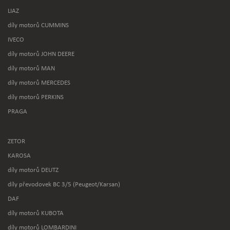
LIAZ
díly motorů CUMMINS
IVECO
díly motorů JOHN DEERE
díly motorů MAN
díly motorů MERCEDES
díly motorů PERKINS
PRAGA
ZETOR
KAROSA
díly motorů DEUTZ
díly převodovek BC 3/5 (Peugeot/Karsan)
DAF
díly motorů KUBOTA
díly motorů LOMBARDINI