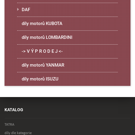
DAF
díly motorů KUBOTA
díly motorů LOMBARDINI
-> V Ý P R O D E J <-
díly motorů YANMAR
díly motorů ISUZU
KATALOG
TATRA
díly dle kategorie