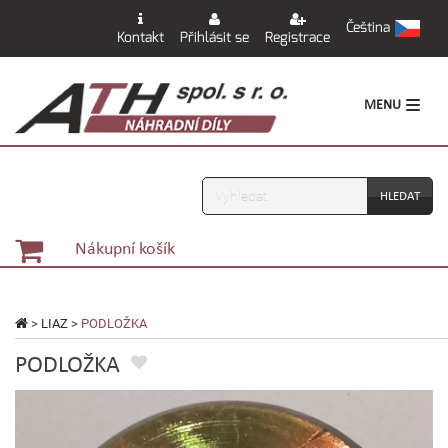
Čeština
Kontakt
Přihlásit se
Registrace
MENU
Vyhledávání
Nákupní košík
>
LIAZ
>
PODLOŽKA
PODLOŽKA