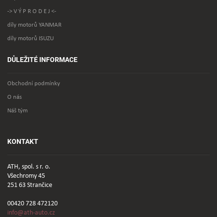
-> V Ý P R O D E J <-
díly motorů YANMAR
díly motorů ISUZU
DŮLEŽITÉ INFORMACE
Obchodní podmínky
O nás
Náš tým
KONTAKT
ATH, spol. s r. o.
Všechromy 45
251 63 Strančice
00420 728 472120
info@ath-auto.cz