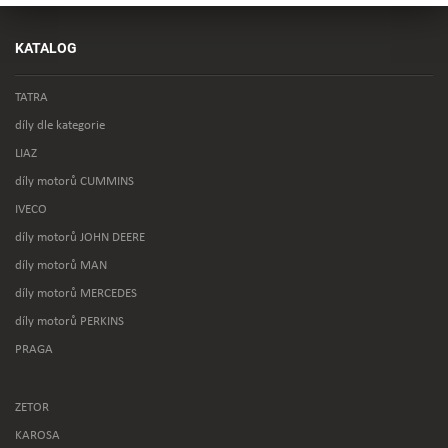
KATALOG
TATRA
díly dle kategorie
LIAZ
díly motorů CUMMINS
IVECO
díly motorů JOHN DEERE
díly motorů MAN
díly motorů MERCEDES
díly motorů PERKINS
PRAGA
ZETOR
KAROSA