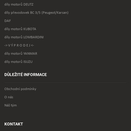
díly motorů DEUTZ
díly převodovek BC 3/5 (Peugeot/Karsan)
DAF
díly motorů KUBOTA
díly motorů LOMBARDINI
-> V Ý P R O D E J <-
díly motorů YANMAR
díly motorů ISUZU
DŮLEŽITÉ INFORMACE
Obchodní podmínky
O nás
Náš tým
KONTAKT