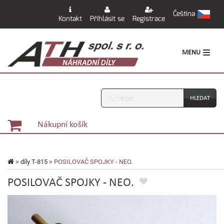
Čeština
Kontakt
Přihlásit se
Registrace
MENU
Vyhledávání
Nákupní košík
>
díly T-815
>
POSILOVAČ SPOJKY - NEO.
POSILOVAČ SPOJKY - NEO.