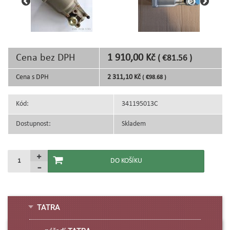
Cena bez DPH
1 910,00 Kč
( €81.56 )
Cena s DPH
2 311,10 Kč
( €98.68 )
Kód:
341195013C
Dostupnost:
Skladem
TATRA