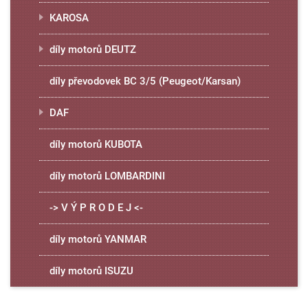
KAROSA
díly motorů DEUTZ
díly převodovek BC 3/5 (Peugeot/Karsan)
DAF
díly motorů KUBOTA
díly motorů LOMBARDINI
-> V Ý P R O D E J <-
díly motorů YANMAR
díly motorů ISUZU