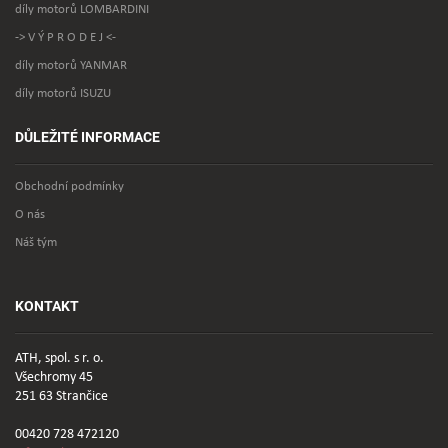
díly motorů LOMBARDINI
-> V Ý P R O D E J <-
díly motorů YANMAR
díly motorů ISUZU
DŮLEŽITÉ INFORMACE
Obchodní podmínky
O nás
Náš tým
KONTAKT
ATH, spol. s r. o.
Všechromy 45
251 63 Strančice
00420 728 472120