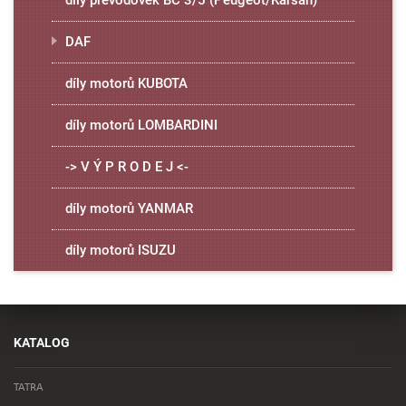
díly převodovek BC 3/5 (Peugeot/Karsan)
DAF
díly motorů KUBOTA
díly motorů LOMBARDINI
-> V Ý P R O D E J <-
díly motorů YANMAR
díly motorů ISUZU
KATALOG
TATRA