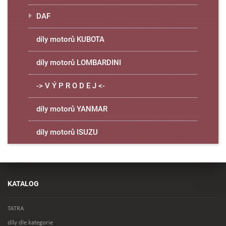
DAF
díly motorů KUBOTA
díly motorů LOMBARDINI
-> V Ý P R O D E J <-
díly motorů YANMAR
díly motorů ISUZU
KATALOG
TATRA
díly dle kategorie