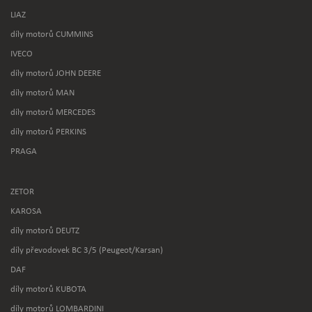
LIAZ
díly motorů CUMMINS
IVECO
díly motorů JOHN DEERE
díly motorů MAN
díly motorů MERCEDES
díly motorů PERKINS
PRAGA
ZETOR
KAROSA
díly motorů DEUTZ
díly převodovek BC 3/5 (Peugeot/Karsan)
DAF
díly motorů KUBOTA
díly motorů LOMBARDINI