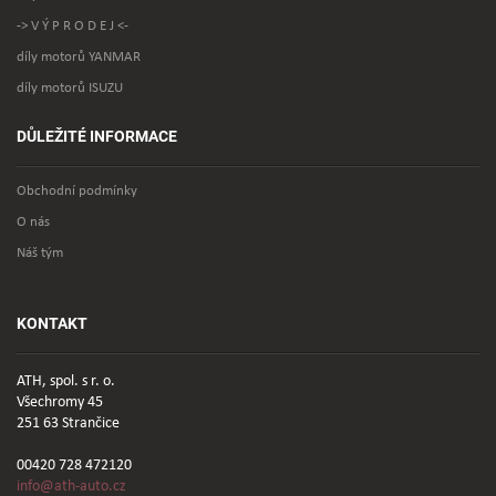
-> V Ý P R O D E J <-
díly motorů YANMAR
díly motorů ISUZU
DŮLEŽITÉ INFORMACE
Obchodní podmínky
O nás
Náš tým
KONTAKT
ATH, spol. s r. o.
Všechromy 45
251 63 Strančice
00420 728 472120
info@ath-auto.cz