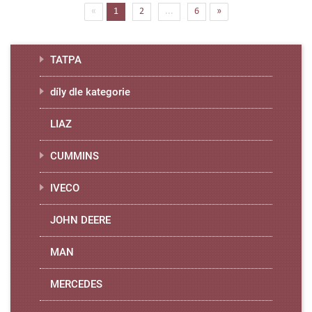
(current)
«
1
2
...
6
»
TATPA
díly dle kategorie
LIAZ
CUMMINS
IVECO
JOHN DEERE
MAN
MERCEDES