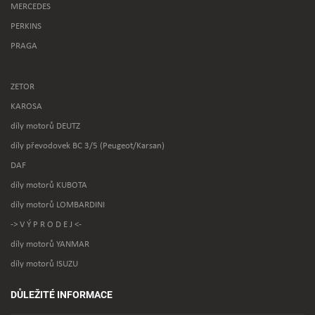
MERCEDES
PERKINS
PRAGA
ZETOR
KAROSA
díly motorů DEUTZ
díly převodovek BC 3/5 (Peugeot/Karsan)
DAF
díly motorů KUBOTA
díly motorů LOMBARDINI
-> V Ý P R O D E J <-
díly motorů YANMAR
díly motorů ISUZU
DŮLEŽITÉ INFORMACE