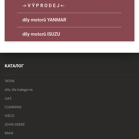
-> V Ý P R O D E J <-
díly motorů YANMAR
díly motorů ISUZU
KАТАЛОГ
TATPA
díly dle kategorie
LIAZ
CUMMINS
IVECO
JOHN DEERE
MAN