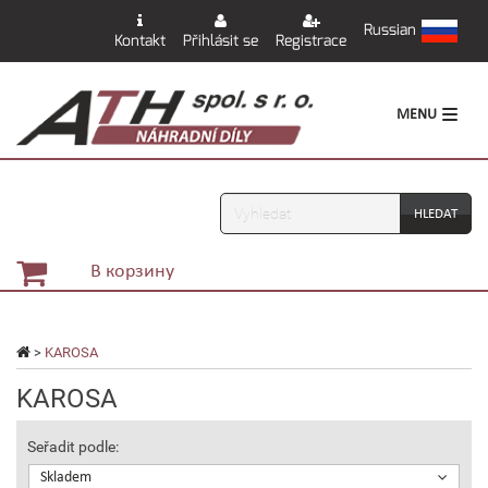
Russian
Kontakt
Přihlásit se
Registrace
MENU
Vyhledávání
В корзину
>
KAROSA
KAROSA
Seřadit podle:
Skladem