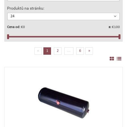
Produktů na stránku:
24
Cena od:
€0
в:
€100
(current)
«
1
2
...
6
»