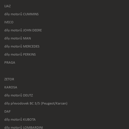
LIAZ
díly motorů CUMMINS
IVECO
díly motorů JOHN DEERE
díly motorů MAN
díly motorů MERCEDES
díly motorů PERKINS
PRAGA
ZETOR
KAROSA
díly motorů DEUTZ
díly převodovek BC 3/5 (Peugeot/Karsan)
DAF
díly motorů KUBOTA
díly motorů LOMBARDINI