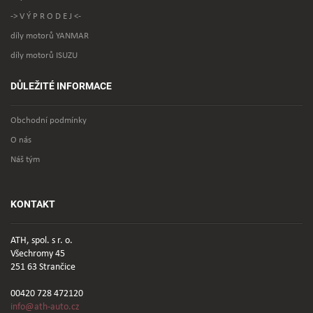
-> V Ý P R O D E J <-
díly motorů YANMAR
díly motorů ISUZU
DŮLEŽITÉ INFORMACE
Obchodní podmínky
O nás
Náš tým
KONTAKT
ATH, spol. s r. o.
Všechromy 45
251 63 Strančice
00420 728 472120
info@ath-auto.cz