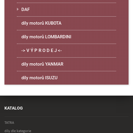
DAF
díly motorů KUBOTA
díly motorů LOMBARDINI
-> V Ý P R O D E J <-
díly motorů YANMAR
díly motorů ISUZU
KATALOG
TATRA
díly dle kategorie