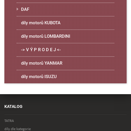
DAF
díly motorů KUBOTA
díly motorů LOMBARDINI
-> V Ý P R O D E J <-
díly motorů YANMAR
díly motorů ISUZU
KATALOG
TATRA
díly dle kategorie