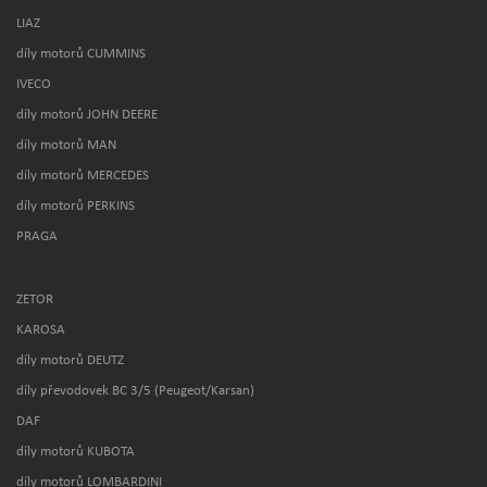
LIAZ
díly motorů CUMMINS
IVECO
díly motorů JOHN DEERE
díly motorů MAN
díly motorů MERCEDES
díly motorů PERKINS
PRAGA
ZETOR
KAROSA
díly motorů DEUTZ
díly převodovek BC 3/5 (Peugeot/Karsan)
DAF
díly motorů KUBOTA
díly motorů LOMBARDINI