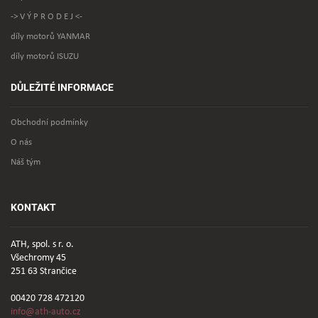
-> V Ý P R O D E J <-
díly motorů YANMAR
díly motorů ISUZU
DŮLEŽITÉ INFORMACE
Obchodní podmínky
O nás
Náš tým
KONTAKT
ATH, spol. s r. o.
Všechromy 45
251 63 Strančice
00420 728 472120
info@ath-auto.cz