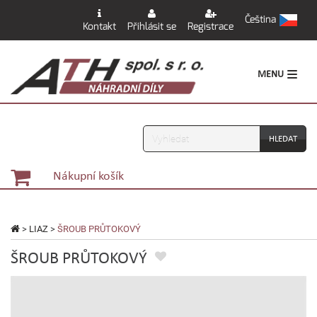
Čeština
Kontakt
Přihlásit se
Registrace
MENU
Vyhledávání
Nákupní košík
>
LIAZ
>
ŠROUB PRŮTOKOVÝ
ŠROUB PRŮTOKOVÝ