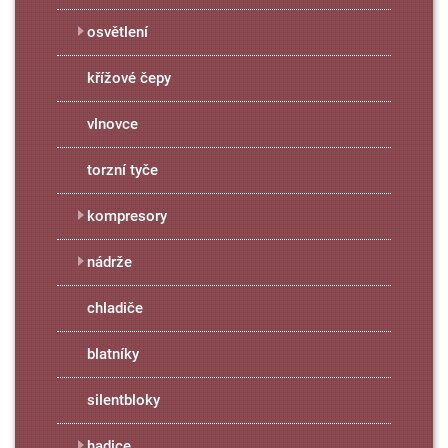
osvětlení
křížové čepy
vlnovce
torzní tyče
kompresory
nádrže
chladiče
blatníky
silentbloky
hadice