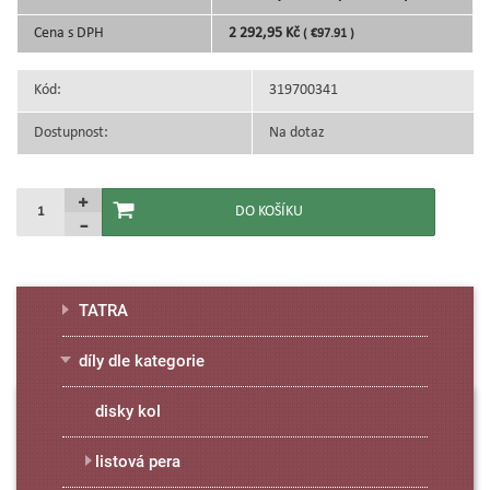
Cena s DPH
2 292,95 Kč
( €97.91 )
Kód:
319700341
Dostupnost:
Na dotaz
TATRA
díly dle kategorie
disky kol
listová pera