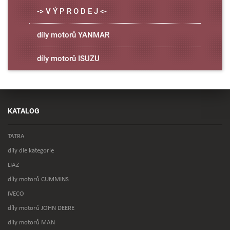
-> V Ý P R O D E J <-
díly motorů YANMAR
díly motorů ISUZU
KATALOG
TATRA
díly dle kategorie
LIAZ
díly motorů CUMMINS
IVECO
díly motorů JOHN DEERE
díly motorů MAN