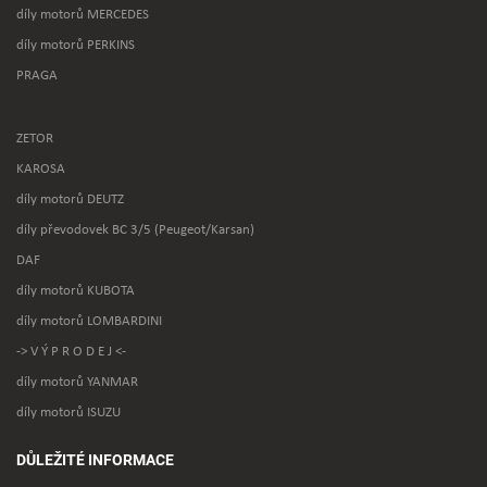
díly motorů MERCEDES
díly motorů PERKINS
PRAGA
ZETOR
KAROSA
díly motorů DEUTZ
díly převodovek BC 3/5 (Peugeot/Karsan)
DAF
díly motorů KUBOTA
díly motorů LOMBARDINI
-> V Ý P R O D E J <-
díly motorů YANMAR
díly motorů ISUZU
DŮLEŽITÉ INFORMACE