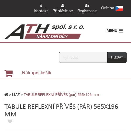
Čeština
Kontakt
Přihlásit se
Registrace
MENU
Vyhledávání
Nákupní košík
>
LIAZ
>
TABULE REFLEXNÍ PŘÍVĚS (pár) 565x196 mm
TABULE REFLEXNÍ PŘÍVĚS (PÁR) 565X196
MM