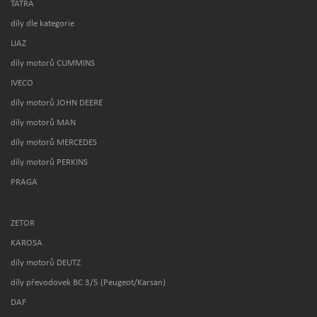
TATRA
díly dle kategorie
LIAZ
díly motorů CUMMINS
IVECO
díly motorů JOHN DEERE
díly motorů MAN
díly motorů MERCEDES
díly motorů PERKINS
PRAGA
ZETOR
KAROSA
díly motorů DEUTZ
díly převodovek BC 3/5 (Peugeot/Karsan)
DAF