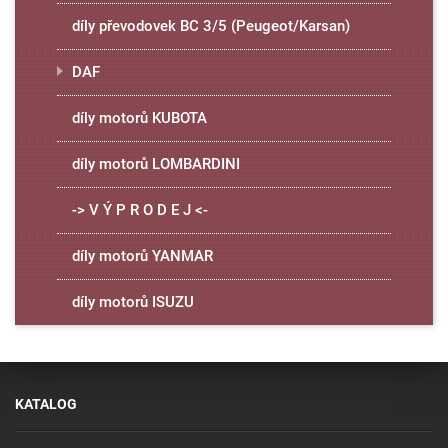
díly převodovek BC 3/5 (Peugeot/Karsan)
DAF
díly motorů KUBOTA
díly motorů LOMBARDINI
-> V Ý P R O D E J <-
díly motorů YANMAR
díly motorů ISUZU
KATALOG