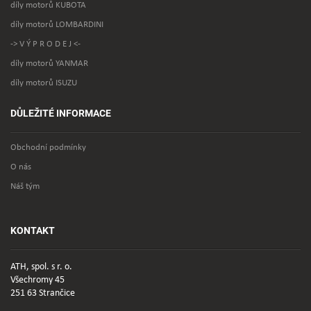
díly motorů KUBOTA
díly motorů LOMBARDINI
-> V Ý P R O D E J <-
díly motorů YANMAR
díly motorů ISUZU
DŮLEŽITÉ INFORMACE
Obchodní podmínky
O nás
Náš tým
KONTAKT
ATH, spol. s r. o.
Všechromy 45
251 63 Strančice