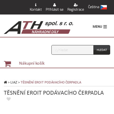
Čeština
Kontakt
Přihlásit se
Registrace
MENU
Vyhledávání
Nákupní košík
>
LIAZ
>
TĚSNĚNÍ EROIT PODÁVACÍHO ČERPADLA
TĚSNĚNÍ EROIT PODÁVACÍHO ČERPADLA