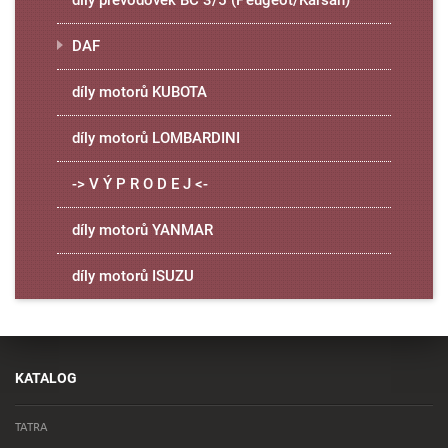
díly převodovek BC 3/5 (Peugeot/Karsan)
DAF
díly motorů KUBOTA
díly motorů LOMBARDINI
-> V Ý P R O D E J <-
díly motorů YANMAR
díly motorů ISUZU
KATALOG
TATRA