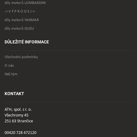
díly motorů LOMBARDINI
-> V Ý P R O D E J <-
díly motorů YANMAR
díly motorů ISUZU
DŮLEŽITÉ INFORMACE
Obchodní podmínky
O nás
Náš tým
KONTAKT
ATH, spol. s r. o.
Všechromy 45
251 63 Strančice
00420 728 472120