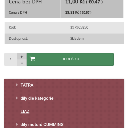
Cena bez DPH
11,00 Kč
( €0.47 )
Cena s DPH
13,31 Kč
( €0.57 )
Kód:
397965850
Dostupnost:
Skladem
TATRA
díly dle kategorie
LIAZ
díly motorů CUMMINS