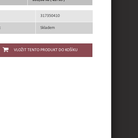
( €17.05 )
317350410
:
Skladem