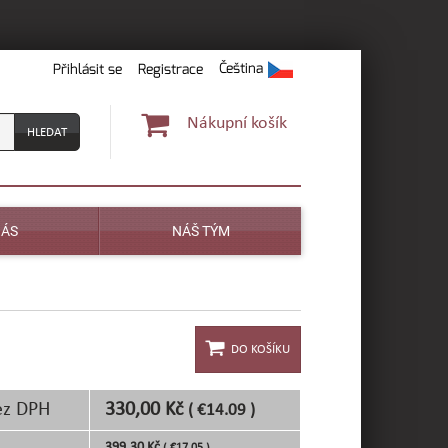
Čeština
Přihlásit se
Registrace
Nákupní košík
NÁS
NÁŠ TÝM
ez DPH
330,00 Kč
( €14.09 )
399,30 Kč