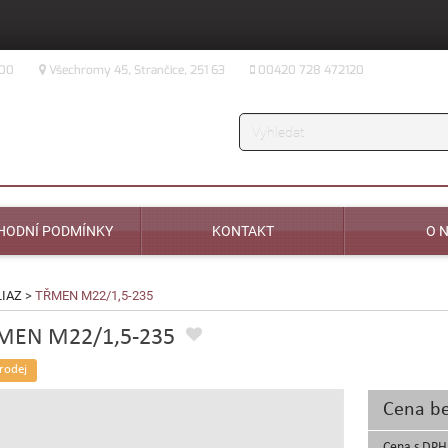
:00
Všechromy 45, Strančice, 251 63
00420 728 472120
Vyhledávání
HODNÍ PODMÍNKY
KONTAKT
O 
LIAZ
>
TŘMEN M22/1,5-235
MEN M22/1,5-235
rodej
Cena b
Cena s DPH