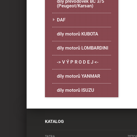
díly převodovek BC 3/5
(Peugeot/Karsan)
DAF
díly motorů KUBOTA
díly motorů LOMBARDINI
-> V Ý P R O D E J <-
díly motorů YANMAR
díly motorů ISUZU
KATALOG
TATRA
ZETO