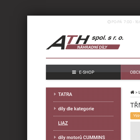
PO-PÁ 7:00 - 16
E-SHOP
OBC
>
TATRA
TŘ
díly dle kategorie
Výp
LIAZ
díly motorů CUMMINS