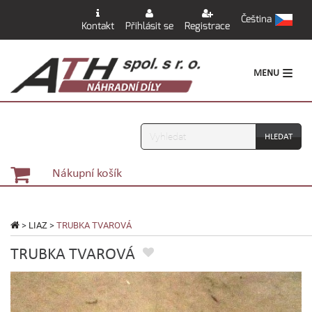
Čeština
Kontakt
Přihlásit se
Registrace
MENU
Vyhledávání
Nákupní košík
>
LIAZ
>
TRUBKA TVAROVÁ
TRUBKA TVAROVÁ