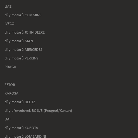
LIAZ
díly motorů CUMMINS
IVECO
díly motorů JOHN DEERE
díly motorů MAN
díly motorů MERCEDES
díly motorů PERKINS
PRAGA
ZETOR
KAROSA
díly motorů DEUTZ
díly převodovek BC 3/5 (Peugeot/Karsan)
DAF
díly motorů KUBOTA
díly motorů LOMBARDINI