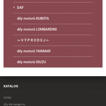
DAF
díly motorů KUBOTA
díly motorů LOMBARDINI
-> V Ý P R O D E J <-
díly motorů YANMAR
díly motorů ISUZU
KATALOG
TATRA
díly dle kategorie