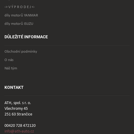
-> V Ý P R O D E J <-
díly motorů YANMAR
díly motorů ISUZU
DŮLEŽITÉ INFORMACE
Obchodní podmínky
O nás
Náš tým
KONTAKT
ATH, spol. s r. o.
Všechromy 45
251 63 Strančice
00420 728 472120
info@ath-auto.cz