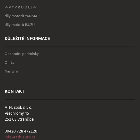
-> V Ý P R O D E J <-
díly motorů YANMAR
díly motorů ISUZU
DŮLEŽITÉ INFORMACE
Obchodní podmínky
O nás
Náš tým
KONTAKT
ATH, spol. s r. o.
Všechromy 45
251 63 Strančice
00420 728 472120
info@ath-auto.cz