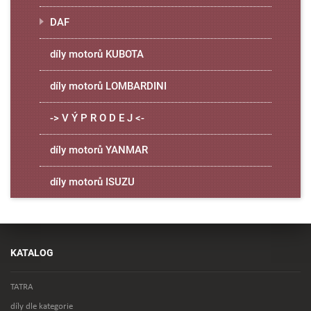
DAF
díly motorů KUBOTA
díly motorů LOMBARDINI
-> V Ý P R O D E J <-
díly motorů YANMAR
díly motorů ISUZU
KATALOG
TATRA
díly dle kategorie