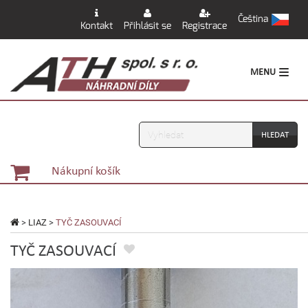
Čeština
Kontakt
Přihlásit se
Registrace
MENU
Vyhledávání
Nákupní košík
>
LIAZ
>
TYČ ZASOUVACÍ
TYČ ZASOUVACÍ