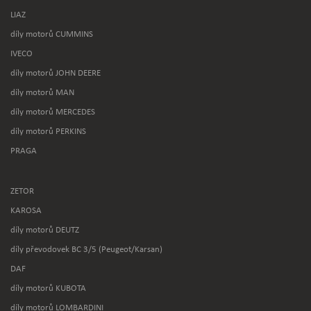
LIAZ
díly motorů CUMMINS
IVECO
díly motorů JOHN DEERE
díly motorů MAN
díly motorů MERCEDES
díly motorů PERKINS
PRAGA
ZETOR
KAROSA
díly motorů DEUTZ
díly převodovek BC 3/5 (Peugeot/Karsan)
DAF
díly motorů KUBOTA
díly motorů LOMBARDINI