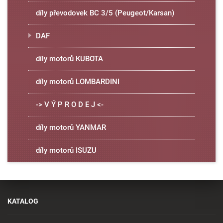
díly převodovek BC 3/5 (Peugeot/Karsan)
DAF
díly motorů KUBOTA
díly motorů LOMBARDINI
-> V Ý P R O D E J <-
díly motorů YANMAR
díly motorů ISUZU
KATALOG