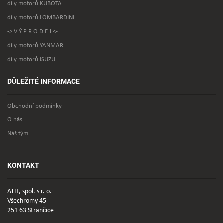
díly motorů KUBOTA
díly motorů LOMBARDINI
-> V Ý P R O D E J <-
díly motorů YANMAR
díly motorů ISUZU
DŮLEŽITÉ INFORMACE
Obchodní podmínky
O nás
Náš tým
KONTAKT
ATH, spol. s r. o.
Všechromy 45
251 63 Strančice