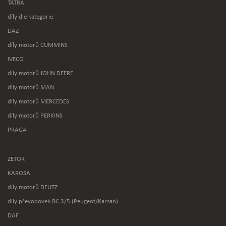
TATRA
díly dle kategorie
LIAZ
díly motorů CUMMINS
IVECO
díly motorů JOHN DEERE
díly motorů MAN
díly motorů MERCEDES
díly motorů PERKINS
PRAGA
ZETOR
KAROSA
díly motorů DEUTZ
díly převodovek BC 3/5 (Peugeot/Karsan)
DAF