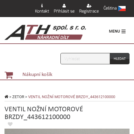
Čeština
Kontakt
Přihlásit se
Registrace
MENU
Vyhledávání
Nákupní košík
>
ZETOR
>
VENTIL NOŽNÍ MOTOROVÉ BRZDY_443612100000
VENTIL NOŽNÍ MOTOROVÉ
BRZDY_443612100000