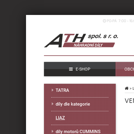
PO-PÁ 7:00 - 16
E-SHOP
OBC
>
TATRA
VE
díly dle kategorie
LIAZ
díly motorů CUMMINS