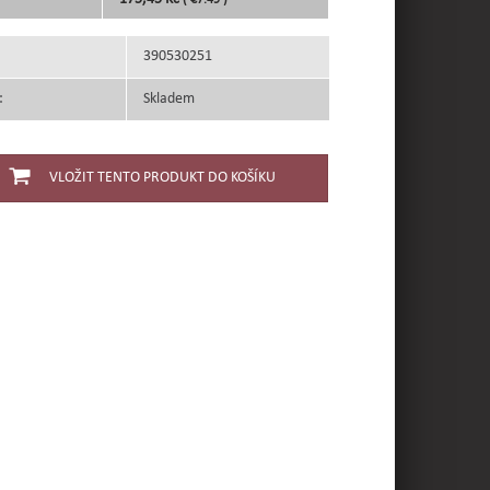
( €7.49 )
390530251
:
Skladem