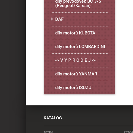
díly převodovek BC 3/5
(Peugeot/Karsan)
DAF
díly motorů KUBOTA
díly motorů LOMBARDINI
-> V Ý P R O D E J <-
díly motorů YANMAR
díly motorů ISUZU
KATALOG
TATRA
ZETO