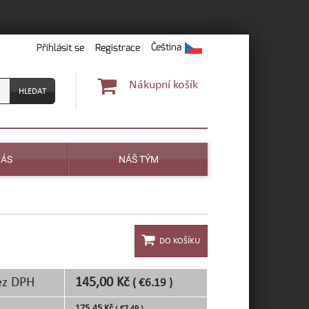
Čeština
Přihlásit se
Registrace
Nákupní košík
NÁS
NÁŠ TÝM
ez DPH
145,00 Kč
( €6.19 )
175,45 Kč