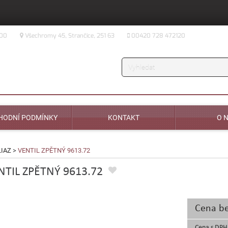
:00
Všechromy 45, Strančice, 251 63
00420 728 472120
Vyhledávání
HODNÍ PODMÍNKY
KONTAKT
O 
LIAZ
>
VENTIL ZPĚTNÝ 9613.72
NTIL ZPĚTNÝ 9613.72
Cena b
Cena s DPH