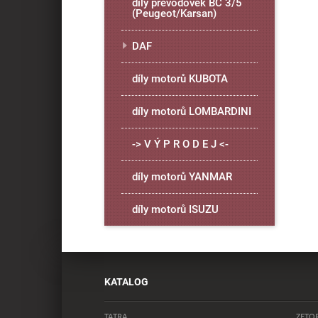
díly převodovek BC 3/5
(Peugeot/Karsan)
DAF
díly motorů KUBOTA
díly motorů LOMBARDINI
-> V Ý P R O D E J <-
díly motorů YANMAR
díly motorů ISUZU
KATALOG
TATRA
ZETO