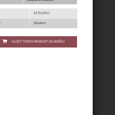
( €40.82 )
317512911
:
Skladem