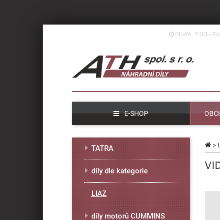
PO-PÁ 7:00 - 16
E-SHOP
OBC
>
TATRA
VI
díly dle kategorie
LIAZ
díly motorů CUMMINS