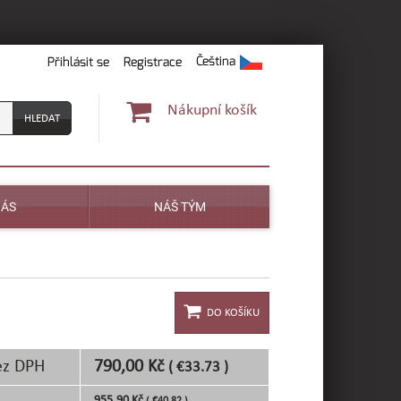
Čeština
Přihlásit se
Registrace
Nákupní košík
NÁS
NÁŠ TÝM
ez DPH
790,00 Kč
( €33.73 )
955,90 Kč