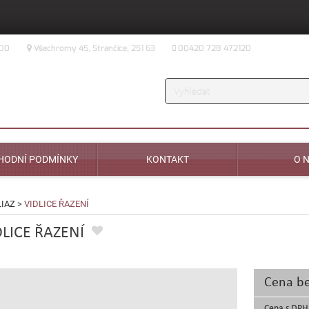
:00
Všechromy 45, Strančice, 251 63
00420 728 472120
Vyhledávání
HODNÍ PODMÍNKY
KONTAKT
O 
LIAZ
>
VIDLICE ŘAZENÍ
DLICE ŘAZENÍ
Cena b
Cena s DPH