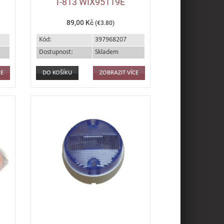
T-813 WIX95119E
89,00 Kč
(€3.80)
Kód:
397968207
Dostupnost:
Skladem
CE
ZOBRAZIT VÍCE