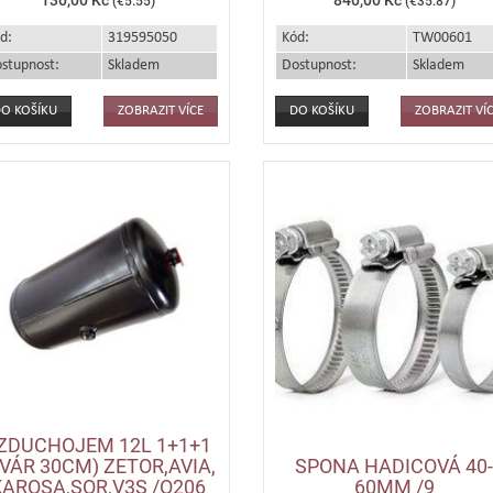
(€5.55)
(€35.87)
d:
319595050
Kód:
TW00601
stupnost:
Skladem
Dostupnost:
Skladem
ZOBRAZIT VÍCE
ZOBRAZIT VÍ
ZDUCHOJEM 12L 1+1+1
SVÁR 30CM) ZETOR,AVIA,
SPONA HADICOVÁ 40
KAROSA,SOR,V3S /O206
60MM /9