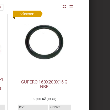
»
+1
GUFERO 160X200X15 G
NBR
R
80,00 Kč
(€3.42)
Kód:
281929