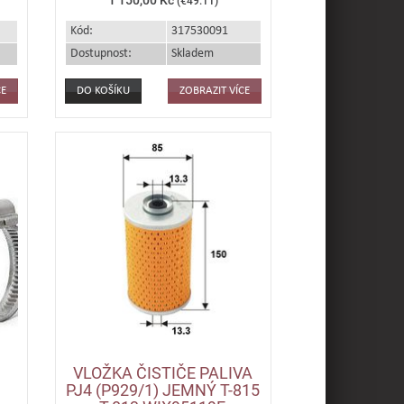
(€49.11)
Kód:
317530091
Dostupnost:
Skladem
CE
ZOBRAZIT VÍCE
VLOŽKA ČISTIČE PALIVA
-
PJ4 (P929/1) JEMNÝ T-815