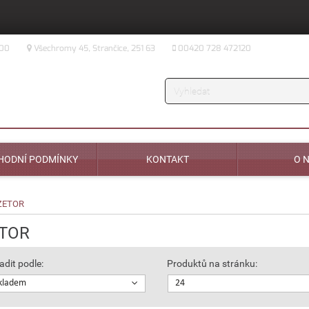
:00
Všechromy 45, Strančice, 251 63
00420 728 472120
Vyhledávání
HODNÍ PODMÍNKY
KONTAKT
O 
ZETOR
TOR
adit podle:
Produktů na stránku:
kladem
24