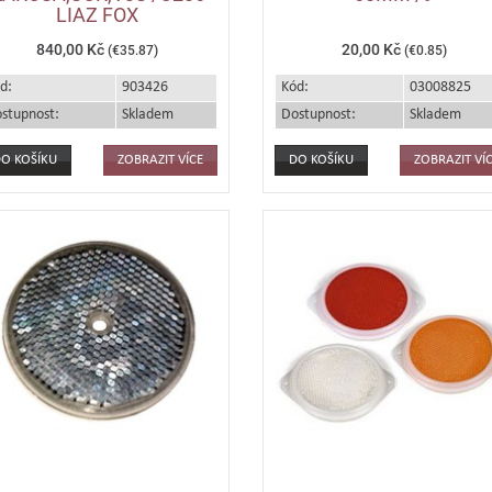
LIAZ FOX
840,00 Kč
20,00 Kč
(€35.87)
(€0.85)
d:
903426
Kód:
03008825
stupnost:
Skladem
Dostupnost:
Skladem
ZOBRAZIT VÍCE
ZOBRAZIT VÍ