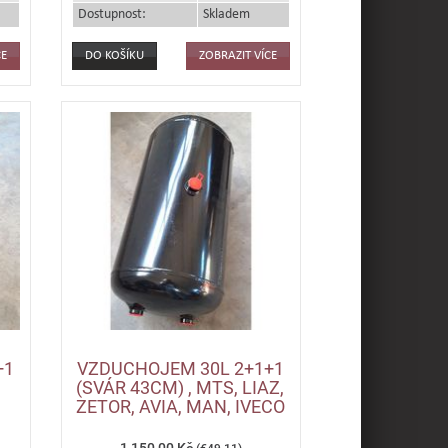
Dostupnost:
Skladem
CE
ZOBRAZIT VÍCE
+1
VZDUCHOJEM 30L 2+1+1
(SVÁR 43CM) , MTS, LIAZ,
ZETOR, AVIA, MAN, IVECO
1 150,00 Kč