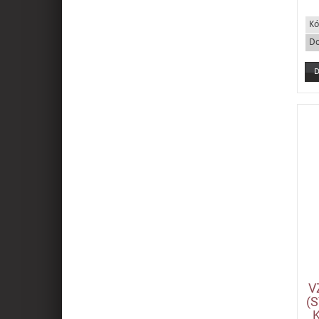
Kó
Do
V
(