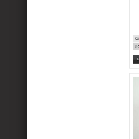
Kó
Do