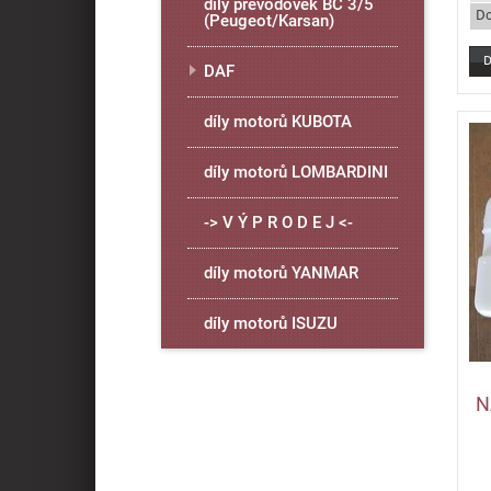
díly převodovek BC 3/5
Do
(Peugeot/Karsan)
DAF
díly motorů KUBOTA
díly motorů LOMBARDINI
-> V Ý P R O D E J <-
díly motorů YANMAR
díly motorů ISUZU
N