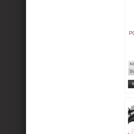
P
Kó
Do