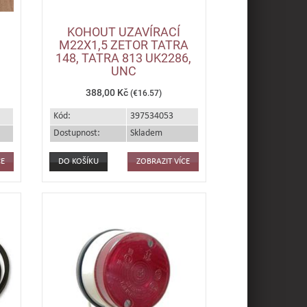
KOHOUT UZAVÍRACÍ
M22X1,5 ZETOR TATRA
148, TATRA 813 UK2286,
UNC
388,00 Kč
(€16.57)
Kód:
397534053
Dostupnost:
Skladem
CE
ZOBRAZIT VÍCE