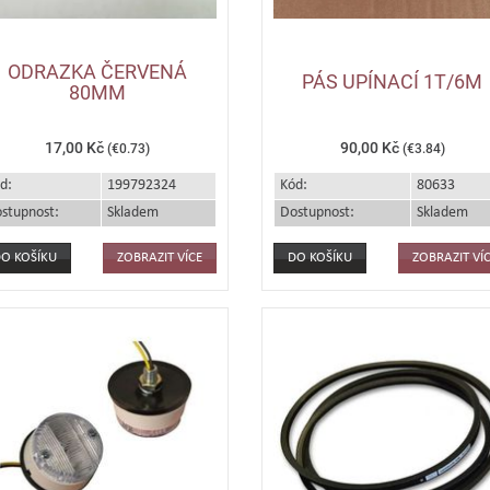
ODRAZKA ČERVENÁ
PÁS UPÍNACÍ 1T/6M
80MM
17,00 Kč
90,00 Kč
(€0.73)
(€3.84)
d:
199792324
Kód:
80633
stupnost:
Skladem
Dostupnost:
Skladem
ZOBRAZIT VÍCE
ZOBRAZIT VÍ