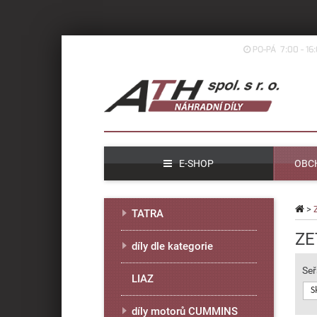
PO-PÁ 7:00 - 16
E-SHOP
OBC
>
TATRA
ZE
díly dle kategorie
Seř
LIAZ
S
díly motorů CUMMINS