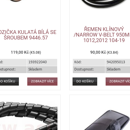
ŘEMEN KLÍNOVÝ
OZIČKA KULATÁ BÍLÁ SE
/NARROW V-BELT 950
ŠROUBEM 9446.57
1012,2012 104-19
119,00 Kč
90,00 Kč
(€5.08)
(€3.84)
d:
193922040
Kód:
942095013
stupnost:
Skladem
Dostupnost:
Skladem
ZOBRAZIT VÍCE
ZOBRAZIT VÍ