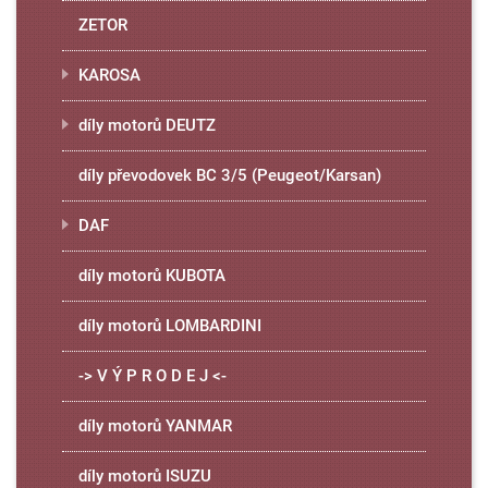
ZETOR
KAROSA
díly motorů DEUTZ
díly převodovek BC 3/5 (Peugeot/Karsan)
DAF
díly motorů KUBOTA
díly motorů LOMBARDINI
-> V Ý P R O D E J <-
díly motorů YANMAR
díly motorů ISUZU