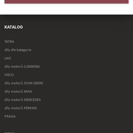
KATALOG
TATRA
díly dle kategorie
LIAZ
díly motorů CUMMINS
IVECO
díly motorů JOHN DEERE
díly motorů MAN
díly motorů MERCEDES
díly motorů PERKINS
PRAGA