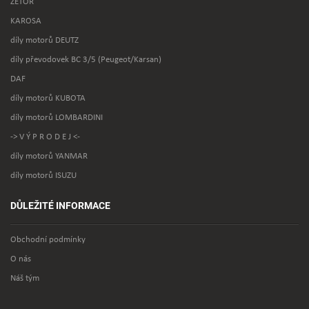
ZETOR
KAROSA
díly motorů DEUTZ
díly převodovek BC 3/5 (Peugeot/Karsan)
DAF
díly motorů KUBOTA
díly motorů LOMBARDINI
-> V Ý P R O D E J <-
díly motorů YANMAR
díly motorů ISUZU
DŮLEŽITÉ INFORMACE
Obchodní podmínky
O nás
Náš tým