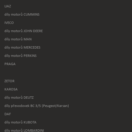
LIAZ
díly motorů CUMMINS
IVECO
díly motorů JOHN DEERE
díly motorů MAN
díly motorů MERCEDES
díly motorů PERKINS
PRAGA
ZETOR
KAROSA
díly motorů DEUTZ
díly převodovek BC 3/5 (Peugeot/Karsan)
DAF
díly motorů KUBOTA
díly motorů LOMBARDINI