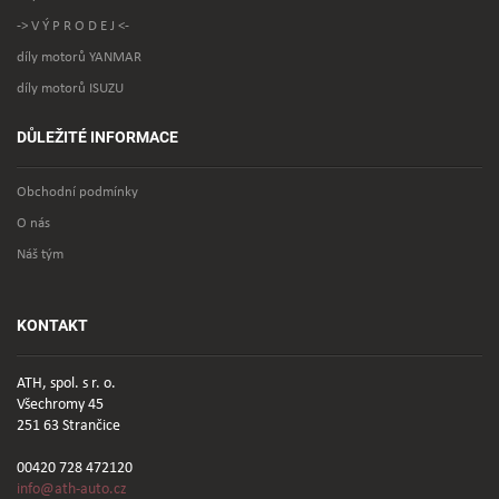
-> V Ý P R O D E J <-
díly motorů YANMAR
díly motorů ISUZU
DŮLEŽITÉ INFORMACE
Obchodní podmínky
O nás
Náš tým
KONTAKT
ATH, spol. s r. o.
Všechromy 45
251 63 Strančice
00420 728 472120
info@ath-auto.cz