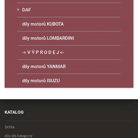
DAF
díly motorů KUBOTA
díly motorů LOMBARDINI
-> V Ý P R O D E J <-
díly motorů YANMAR
díly motorů ISUZU
KATALOG
TATRA
díly dle kategorie