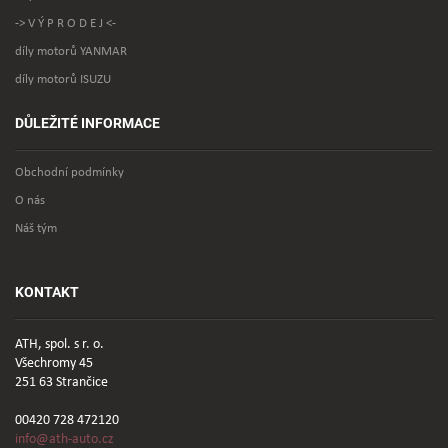
-> V Ý P R O D E J <-
díly motorů YANMAR
díly motorů ISUZU
DŮLEŽITÉ INFORMACE
Obchodní podmínky
O nás
Náš tým
KONTAKT
ATH, spol. s r. o.
Všechromy 45
251 63 Strančice
00420 728 472120
info@ath-auto.cz