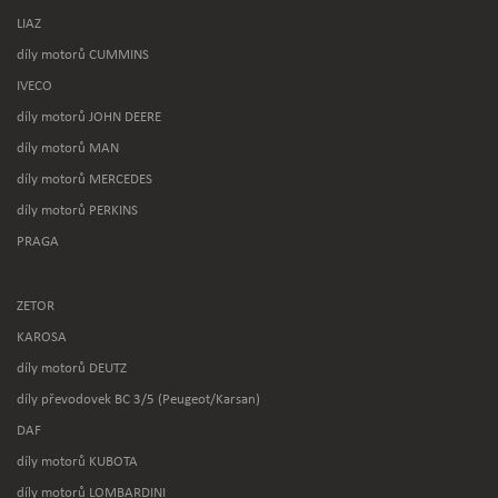
LIAZ
díly motorů CUMMINS
IVECO
díly motorů JOHN DEERE
díly motorů MAN
díly motorů MERCEDES
díly motorů PERKINS
PRAGA
ZETOR
KAROSA
díly motorů DEUTZ
díly převodovek BC 3/5 (Peugeot/Karsan)
DAF
díly motorů KUBOTA
díly motorů LOMBARDINI