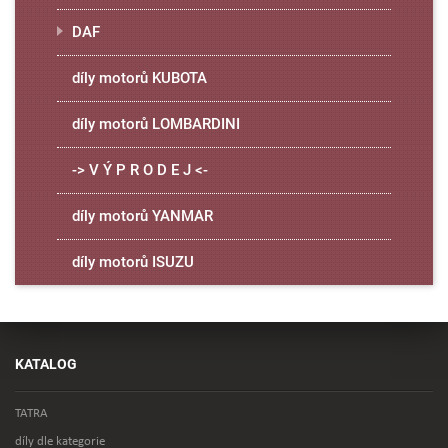
DAF
díly motorů KUBOTA
díly motorů LOMBARDINI
-> V Ý P R O D E J <-
díly motorů YANMAR
díly motorů ISUZU
KATALOG
TATRA
díly dle kategorie