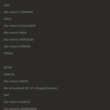
LIAZ
díly motorů CUMMINS
IVECO
díly motorů JOHN DEERE
díly motorů MAN
díly motorů MERCEDES
díly motorů PERKINS
PRAGA
ZETOR
KAROSA
díly motorů DEUTZ
díly převodovek BC 3/5 (Peugeot/Karsan)
DAF
díly motorů KUBOTA
díly motorů LOMBARDINI