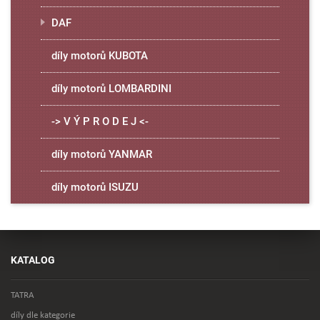
DAF
díly motorů KUBOTA
díly motorů LOMBARDINI
-> V Ý P R O D E J <-
díly motorů YANMAR
díly motorů ISUZU
KATALOG
TATRA
díly dle kategorie