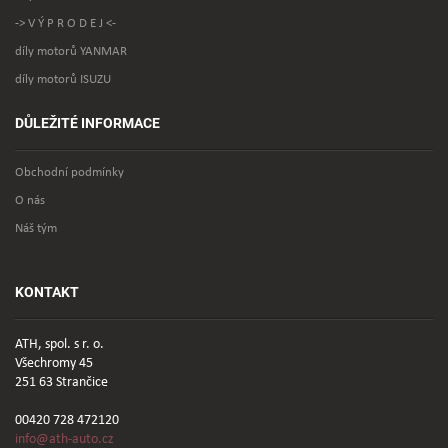
-> V Ý P R O D E J <-
díly motorů YANMAR
díly motorů ISUZU
DŮLEŽITÉ INFORMACE
Obchodní podmínky
O nás
Náš tým
KONTAKT
ATH, spol. s r. o.
Všechromy 45
251 63 Strančice
00420 728 472120
info@ath-auto.cz