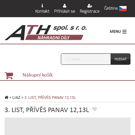
Čeština
Kontakt
Přihlásit se
Registrace
MENU
Vyhledávání
Nákupní košík
>
LIAZ
>
3. LIST, PŘÍVĚS PANAV 12,13L
3. LIST, PŘÍVĚS PANAV 12,13L