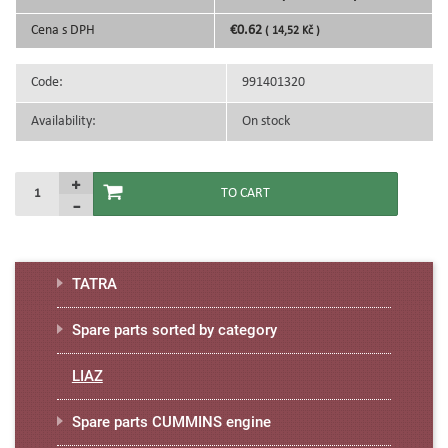
Cena s DPH
€0.62
( 14,52 Kč )
Code:
991401320
Availability:
On stock
TATRA
Spare parts sorted by category
LIAZ
Spare parts CUMMINS engine