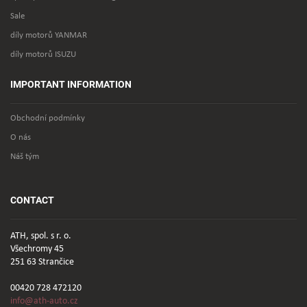
Sale
díly motorů YANMAR
díly motorů ISUZU
IMPORTANT INFORMATION
Obchodní podmínky
O nás
Náš tým
CONTACT
ATH, spol. s r. o.
Všechromy 45
251 63 Strančice
00420 728 472120
info@ath-auto.cz