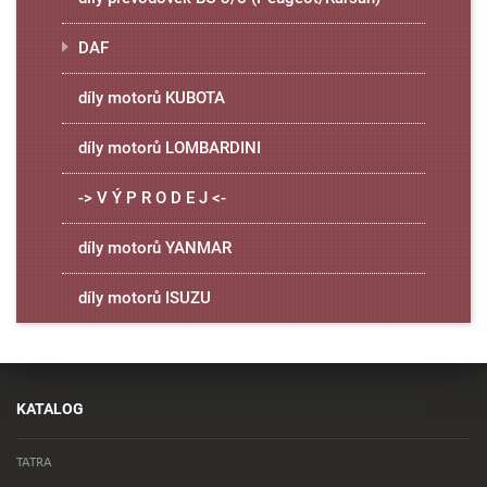
DAF
díly motorů KUBOTA
díly motorů LOMBARDINI
-> V Ý P R O D E J <-
díly motorů YANMAR
díly motorů ISUZU
KATALOG
TATRA