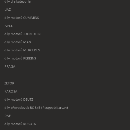
díly dle kategorie
LIAZ
díly motorů CUMMINS
IVECO
díly motorů JOHN DEERE
díly motorů MAN
díly motorů MERCEDES
díly motorů PERKINS
PRAGA
ZETOR
KAROSA
díly motorů DEUTZ
díly převodovek BC 3/5 (Peugeot/Karsan)
DAF
díly motorů KUBOTA