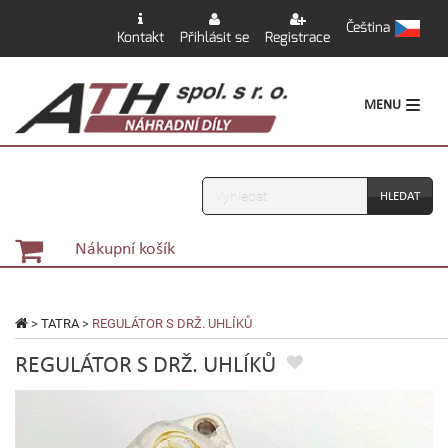
Čeština
Kontakt
Přihlásit se
Registrace
MENU
Vyhledávání
Nákupní košík
>
TATRA
>
REGULÁTOR S DRŽ. UHLÍKŮ
REGULÁTOR S DRŽ. UHLÍKŮ