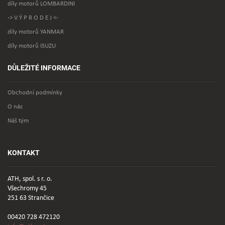
díly motorů LOMBARDINI
-> V Ý P R O D E J <-
díly motorů YANMAR
díly motorů ISUZU
DŮLEŽITÉ INFORMACE
Obchodní podmínky
O nás
Náš tým
KONTAKT
ATH, spol. s r. o.
Všechromy 45
251 63 Strančice
00420 728 472120