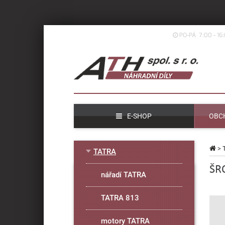
PO-PÁ 7:00 - 16
E-SHOP
OBC
>
TATRA
ŠR
nářadí TATRA
TATRA 813
motory TATRA