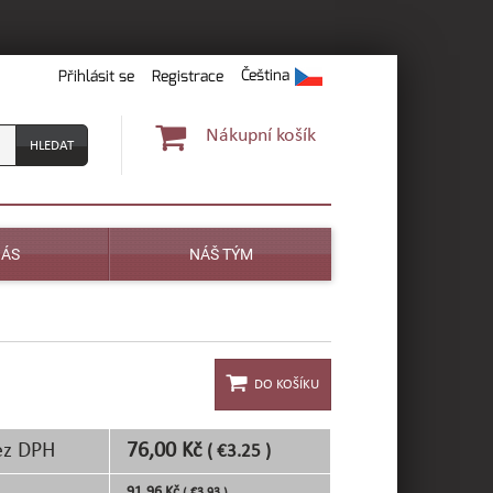
Čeština
Přihlásit se
Registrace
Nákupní košík
NÁS
NÁŠ TÝM
ez DPH
76,00 Kč
( €3.25 )
91,96 Kč