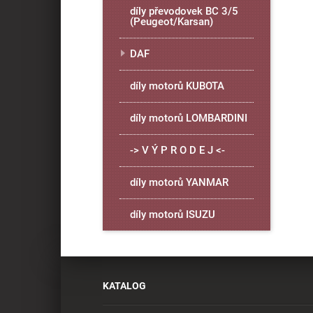
díly převodovek BC 3/5
(Peugeot/Karsan)
DAF
díly motorů KUBOTA
díly motorů LOMBARDINI
-> V Ý P R O D E J <-
díly motorů YANMAR
díly motorů ISUZU
KATALOG