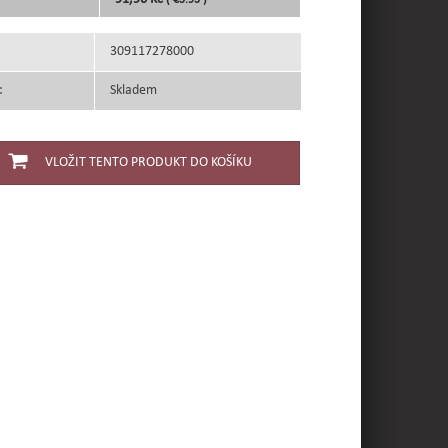
( €3.93 )
309117278000
:
Skladem