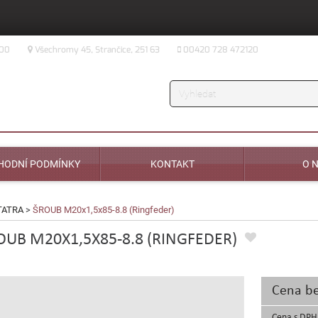
:00
Všechromy 45, Strančice, 251 63
00420 728 472120
Vyhledávání
HODNÍ PODMÍNKY
KONTAKT
O 
TATRA
>
ŠROUB M20x1,5x85-8.8 (Ringfeder)
OUB M20X1,5X85-8.8 (RINGFEDER)
Cena b
Cena s DPH