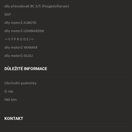
díly převodovek BC 3/5 (Peugeot/Karsan)
DAF
díly motorů KUBOTA
díly motorů LOMBARDINI
-> V Ý P R O D E J <-
díly motorů YANMAR
díly motorů ISUZU
DŮLEŽITÉ INFORMACE
Obchodní podmínky
O nás
Náš tým
KONTAKT