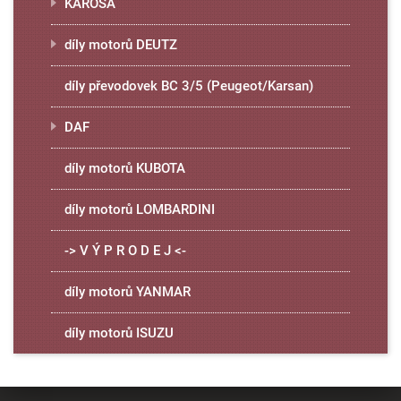
KAROSA
díly motorů DEUTZ
díly převodovek BC 3/5 (Peugeot/Karsan)
DAF
díly motorů KUBOTA
díly motorů LOMBARDINI
-> V Ý P R O D E J <-
díly motorů YANMAR
díly motorů ISUZU