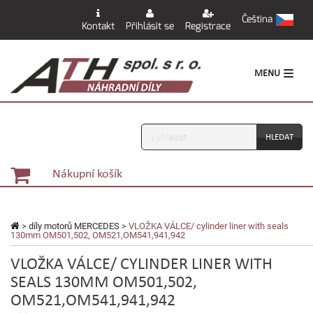
Čeština
Kontakt
Přihlásit se
Registrace
MENU
Vyhledávání
Nákupní košík
>
díly motorů MERCEDES
>
VLOŽKA VÁLCE/ cylinder liner with seals
130mm OM501,502, OM521,OM541,941,942
VLOŽKA VÁLCE/ CYLINDER LINER WITH
SEALS 130MM OM501,502,
OM521,OM541,941,942